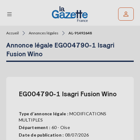
Accueil
Annonces légales
AL-91492648
Rechercher un article
Annonce légale EG004790-1 Isagri
THÉMATIQUES
Fusion Wino
RÉGIONS
FORMATS
EG004790-1 Isagri Fusion Wino
TENDANCES
SERVICES
LA
Type d’annonce légale :
MODIFICATIONS
GAZETTE
MULTIPLES
Département :
60 - Oise
Date de publication :
08/07/2026