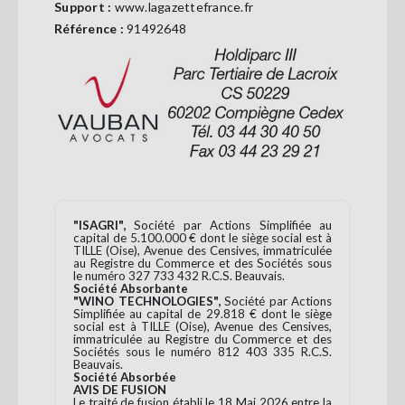
Support :
www.lagazettefrance.fr
Se
Référence :
91492648
connecter
S'abonner
"ISAGRI",
Société par Actions Simplifiée au
capital de 5.100.000 € dont le siège social est à
TILLE (Oise), Avenue des Censives, immatriculée
au Registre du Commerce et des Sociétés sous
le numéro 327 733 432 R.C.S. Beauvais.
Société Absorbante
"WINO TECHNOLOGIES",
Société par Actions
Simplifiée au capital de 29.818 € dont le siège
social est à TILLE (Oise), Avenue des Censives,
immatriculée au Registre du Commerce et des
Sociétés sous le numéro 812 403 335 R.C.S.
Beauvais.
Société Absorbée
AVIS DE FUSION
Le traité de fusion établi le 18 Mai 2026 entre la