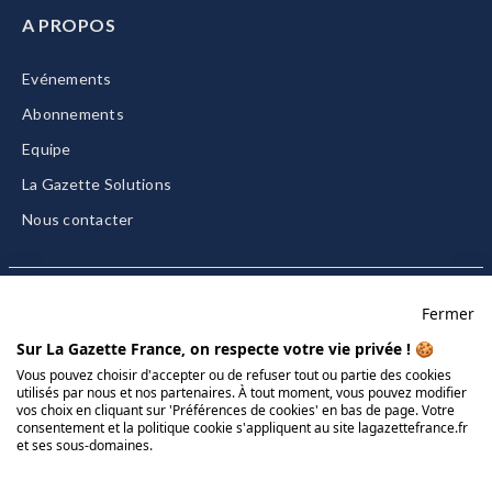
A PROPOS
Evénements
Abonnements
Equipe
La Gazette Solutions
Nous contacter
Fermer
Mentions légales
Sur La Gazette France, on respecte votre vie privée ! 🍪
CGU/CGV
Vous pouvez choisir d'accepter ou de refuser tout ou partie des cookies
utilisés par nous et nos partenaires. À tout moment, vous pouvez modifier
Données personnelles
vos choix en cliquant sur 'Préférences de cookies' en bas de page. Votre
consentement et la politique cookie s'appliquent au site lagazettefrance.fr
Charte sur les cookies
et ses sous-domaines.
Gérer vos cookies