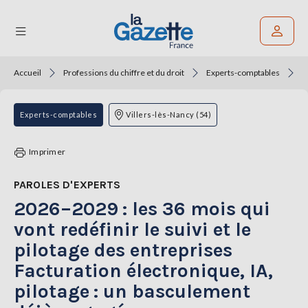
Accueil
Professions du chiffre et du droit
Experts-comptables
2
Rechercher un article
THÉMATIQUES
Experts-comptables
Villers-lès-Nancy (54)
RÉGIONS
Imprimer
FORMATS
PAROLES D'EXPERTS
2026–2029 : les 36 mois qui
TENDANCES
vont redéfinir le suivi et le
SERVICES
pilotage des entreprises
LA
GAZETTE
Facturation électronique, IA,
pilotage : un basculement