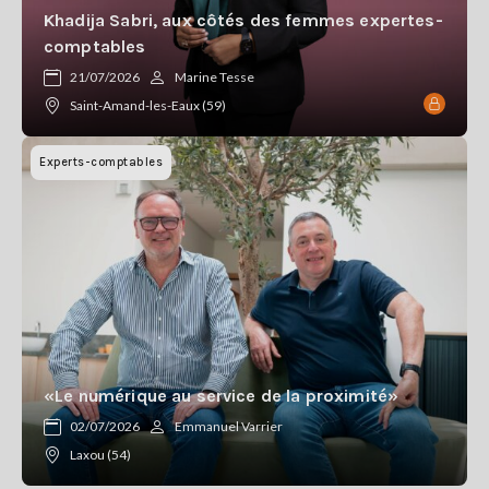
Khadija Sabri, aux côtés des femmes expertes-
comptables
21/07/2026
Marine Tesse
Saint-Amand-les-Eaux (59)
Experts-comptables
«Le numérique au service de la proximité»
02/07/2026
Emmanuel Varrier
Laxou (54)