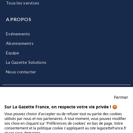
Tous les services
A PROPOS
Evénements
Abonnements
Equipe
La Gazette Solutions
Nous contacter
Fermer
Mentions légales
Sur La Gazette France, on respecte votre vie privée ! 🍪
CGU/CGV
Vous pouvez choisir d'accepter ou de refuser tout ou partie des cookies
utilisés par nous et nos partenaires. À tout moment, vous pouvez modifier
Données personnelles
vos choix en cliquant sur 'Préférences de cookies' en bas de page. Votre
Charte sur les cookies
consentement et la politique cookie s'appliquent au site lagazettefrance.fr
et ses sous-domaines.