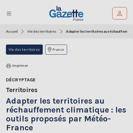
Accueil
Vie des territoires
Adapter les territoires au réchauffement
Rechercher un article
THÉMATIQUES
Vie des territoires
France
RÉGIONS
Imprimer
FORMATS
DÉCRYPTAGE
Territoires
TENDANCES
Adapter les territoires au
SERVICES
LA
réchauffement climatique : les
GAZETTE
outils proposés par Météo-
France