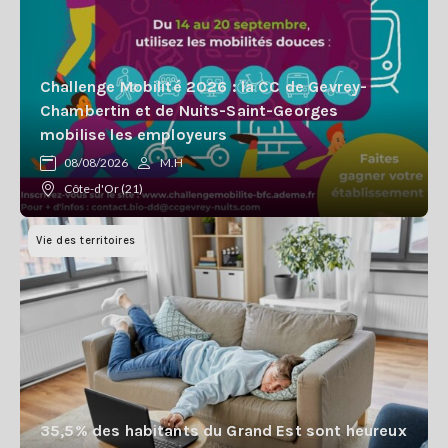
Challenge Mobilité 2026 : la CC de Gevrey-
Chambertin et de Nuits-Saint-Georges
mobilise les employeurs
08/08/2026
M.H
Côte-d'Or (21)
Vie des territoires
35,5% des habitants du Grand Est sont heureux