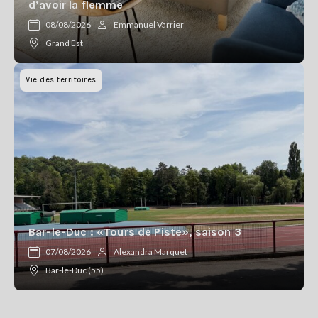
d’avoir la flemme
08/08/2026
Emmanuel Varrier
Grand Est
Vie des territoires
Bar-le-Duc : «Tours de Piste», saison 3
07/08/2026
Alexandra Marquet
Bar-le-Duc (55)