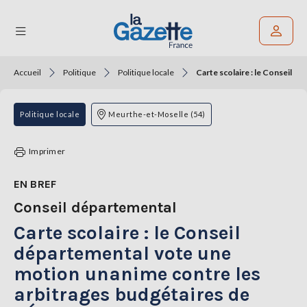
Accueil
Politique
Politique locale
Carte scolaire : le Conseil d
Rechercher un article
THÉMATIQUES
Politique locale
Meurthe-et-Moselle (54)
RÉGIONS
Imprimer
FORMATS
EN BREF
Conseil départemental
TENDANCES
Carte scolaire : le Conseil
SERVICES
LA
départemental vote une
GAZETTE
motion unanime contre les
arbitrages budgétaires de