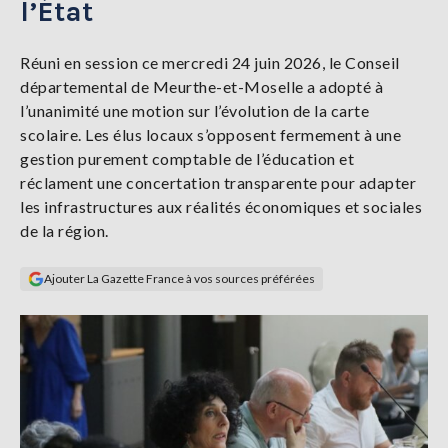
l’État
Se
connecter
Réuni en session ce mercredi 24 juin 2026, le Conseil
départemental de Meurthe-et-Moselle a adopté à
S'abonner
l’unanimité une motion sur l’évolution de la carte
scolaire. Les élus locaux s’opposent fermement à une
gestion purement comptable de l’éducation et
réclament une concertation transparente pour adapter
les infrastructures aux réalités économiques et sociales
de la région.
Ajouter La Gazette France à vos sources préférées