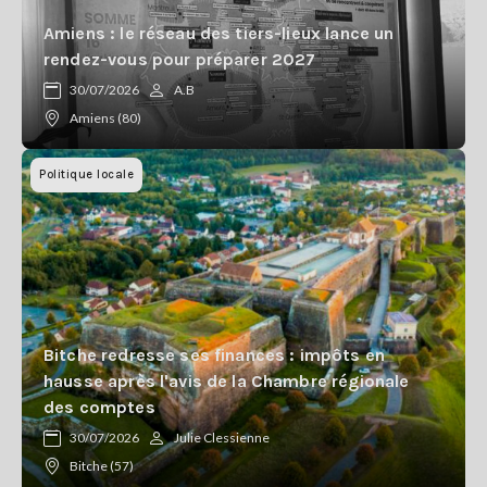
Amiens : le réseau des tiers-lieux lance un
rendez-vous pour préparer 2027
30/07/2026
A.B
Amiens (80)
Politique locale
Bitche redresse ses finances : impôts en
hausse après l'avis de la Chambre régionale
des comptes
30/07/2026
Julie Clessienne
Bitche (57)