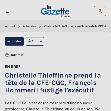
Accueil
Actualites
Christelle Thieffinne prend la tête de la CFE-CGC
Rechercher un article
THÉMATIQUES
Actualites
France
RÉGIONS
Imprimer
FORMATS
EN BREF
Christelle Thieffinne prend la
TENDANCES
tête de la CFE-CGC, François
SERVICES
Hommeril fustige l'exécutif
LA
GAZETTE
La CFE-CGC s'est dotée mercredi d'une nouvelle
présidente, Christelle Thieffinne, au cours de son 39e