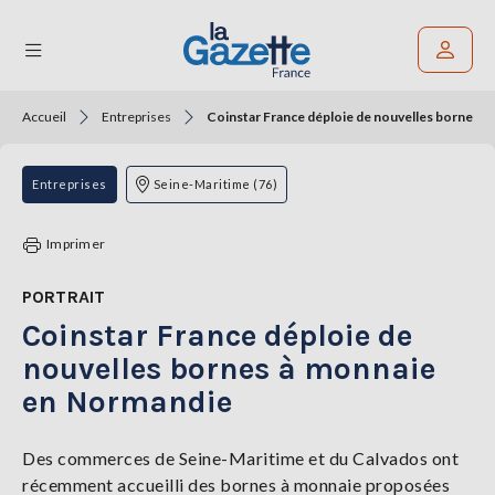
Accueil
Entreprises
Coinstar France déploie de nouvelles bornes 
Rechercher un article
THÉMATIQUES
Entreprises
Seine-Maritime (76)
RÉGIONS
Imprimer
FORMATS
PORTRAIT
Coinstar France déploie de
TENDANCES
nouvelles bornes à monnaie
SERVICES
en Normandie
LA
GAZETTE
Des commerces de Seine-Maritime et du Calvados ont
récemment accueilli des bornes à monnaie proposées