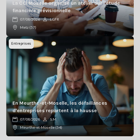
La CCI Moselle organise un atelier sur l'étude
financière prévisionnelle
07/08/2026
LGFR
Metz (57)
Entreprises
En Meurthe-et-Moselle, les défaillances
d'entreprises repartent à la hausse
07/08/2026
S.M
Meurthe-et-Moselle (54)