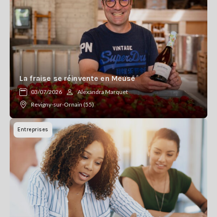
La fraise se réinvente en Meuse
03/07/2026
Alexandra Marquet
Revigny-sur-Ornain (55)
Entreprises