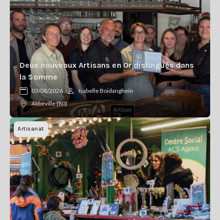
Deux nouveaux Artisans en Or distingués dans
la Somme
03/08/2026
Isabelle Boidanghein
Abbeville (80)
Artisanat