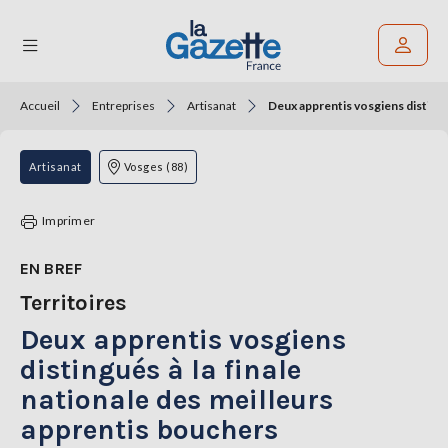
Accueil
Entreprises
Artisanat
Deux apprentis vosgiens distingu
Rechercher un article
THÉMATIQUES
Artisanat
Vosges (88)
RÉGIONS
Imprimer
FORMATS
EN BREF
Territoires
TENDANCES
Deux apprentis vosgiens
SERVICES
LA
distingués à la finale
GAZETTE
nationale des meilleurs
apprentis bouchers