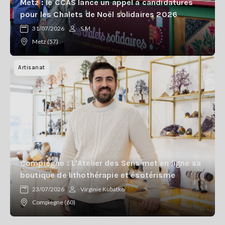
Metz : le CCAS lance un appel à candidatures
pour les Chalets de Noël solidaires 2026
31/07/2026
S.M
Metz (57)
Artisanat
Compiègne : L'Atelier des Sens met en ligne sa
boutique de lithothérapie et ésotérisme
23/07/2026
Virginie Kubatko
Compiègne (60)