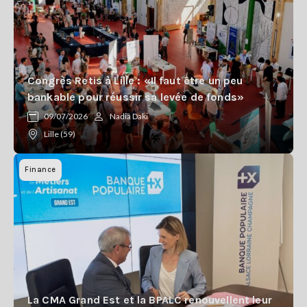
Congrès Retis à Lille : «Il faut être un peu
bankable pour réussir sa levée de fonds»
09/07/2026
Nadia Daki
Lille (59)
Finance
La CMA Grand Est et la BPALC renouvellent leur