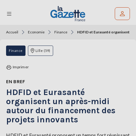
Accueil
Economie
Finance
HDFID et Eurasanté organisent un 
Rechercher un article
THÉMATIQUES
Finance
Lille (59)
RÉGIONS
Imprimer
FORMATS
EN BREF
HDFID et Eurasanté
TENDANCES
organisent un après-midi
SERVICES
autour du financement des
LA
GAZETTE
projets innovants
HDFID et Eurasanté proposent un temps fort réunissant