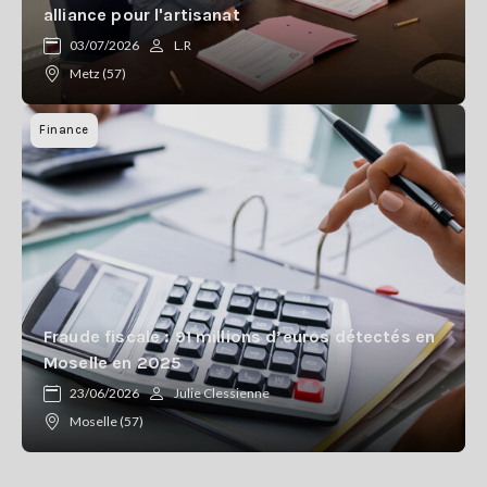
alliance pour l'artisanat
03/07/2026
L.R
Metz (57)
Finance
Fraude fiscale : 91 millions d’euros détectés en
Moselle en 2025
23/06/2026
Julie Clessienne
Moselle (57)