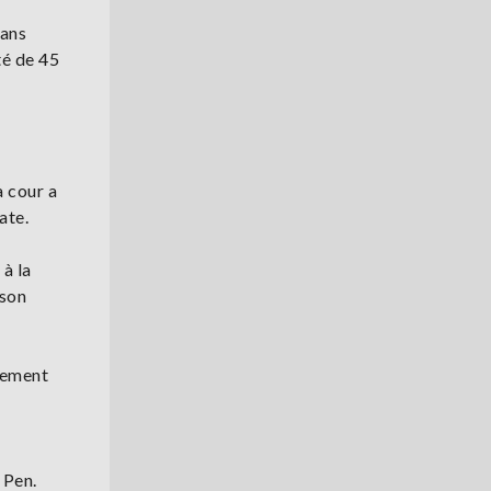
 ans
té de 45
a cour a
ate.
 à la
 son
llement
 Pen.