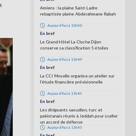
t
Amiens : la plaine Saint-Ladre
rebaptisée plaine Abderahmane Rabah
Aujourd’hui à 12h00
En bref
Le Grand Hôtel La Cloche Dijon
conserve sa classification 5 étoiles
Aujourd’hui à 11h49
En bref
La CCI Moselle organise un atelier sur
l'étude financière prévisionnelle
Aujourd’hui à 11h45
En bref
Les dirigeants saoudien, turc et
pakistanais réunis à Jeddah pour sceller
un accord de défense
Aujourd’hui à 11h45
En bref