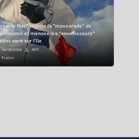
rse: le FLNC rejette la "mascarade" de
autonomie et menace les "envahisseurs"
nant vivre sur l'île
06/08/2026
AFP
France