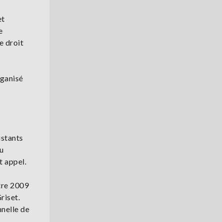
et
e
e droit
rganisé
istants
u
t appel.
tre 2009
riset.
nnelle de