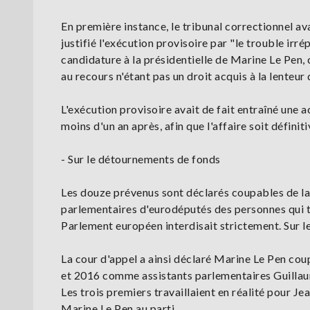
En première instance, le tribunal correctionnel avai
justifié l'exécution provisoire par "le trouble ir
candidature à la présidentielle de Marine Le Pen,
au recours n'étant pas un droit acquis à la lenteur d
L'exécution provisoire avait de fait entraîné une 
moins d'un an après, afin que l'affaire soit défin
- Sur le détournements de fonds
Les douze prévenus sont déclarés coupables de la m
parlementaires d'eurodéputés des personnes qui tra
Parlement européen interdisait strictement. Sur le
La cour d'appel a ainsi déclaré Marine Le Pen cou
et 2016 comme assistants parlementaires Guillaume
Les trois premiers travaillaient en réalité pour Je
Marine Le Pen au parti.