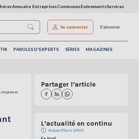
chères
Annuaire Entreprises
Communes
Evénements
Services
Se connecter
S'abonner
Rechercher un article
TIR
PAROLES D'EXPERTS
SÉRIES
MAGAZINES
Partager l’article
Imprimer
ant
L’actualité en continu
Aujourd’hui à 12h05
En bref