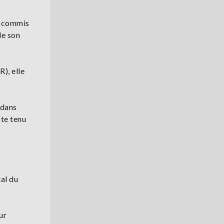
s commis
de son
), elle
 dans
te tenu
tal du
ur