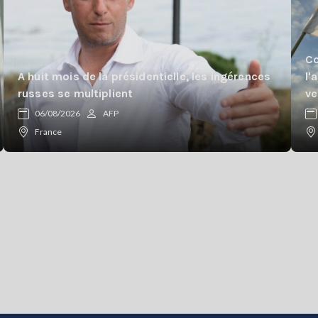
Co
A huit mois de la présidentielle, les ingérences
l'
russes se multiplient
ve
06/08/2026
AFP
France