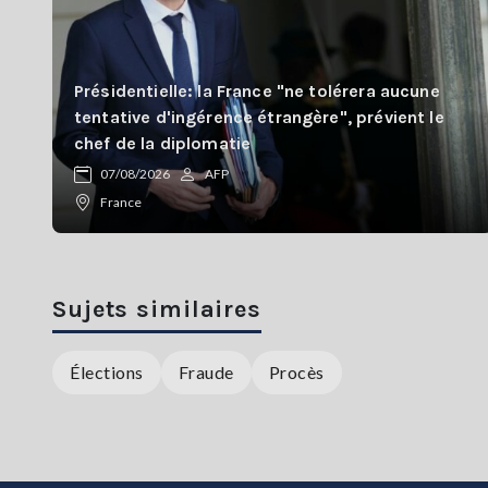
Présidentielle: la France "ne tolérera aucune
tentative d'ingérence étrangère", prévient le
chef de la diplomatie
07/08/2026
AFP
France
Sujets similaires
Élections
Fraude
Procès