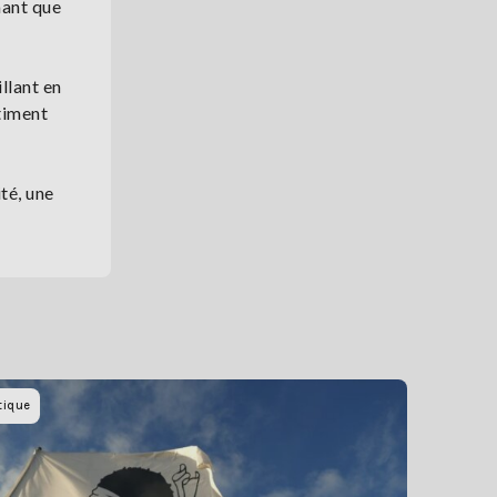
mant que
llant en
stiment
té, une
tique