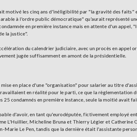
t motivé les cinq ans d'inéligibilité par "la gravité des faits" 
réparable à l'ordre public démocratique" qu'aurait représenté un
 condamnée en première instance mais en attente d'un appel, "l
e la justice".
accélération du calendrier judiciaire, avec un procès en appel o
itivement jugée suffisamment en amont de la présidentielle.
ise en place d'une "organisation" pour salarier au titre d'ass
vaillaient en réalité pour le parti, ce que la règlementation d
s 25 condamnés en première instance, seule la moitié avait fai
pable d'avoir, en tant qu'eurodéputée, fictivement employé en
 L'Huillier, Micheline Bruna et Thierry Légier et Catherine G
an-Marie Le Pen, tandis que la dernière était l'assistante perso