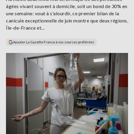
Se
âgées vivant souvent à domicile, soit un bond de 30% en
connecter
une semaine: voué à s'alourdir, ce premier bilan de la
canicule exceptionnelle de juin montre que deux régions,
S'abonner
Île-de-France et...
Ajouter La Gazette France à vos sources préférées