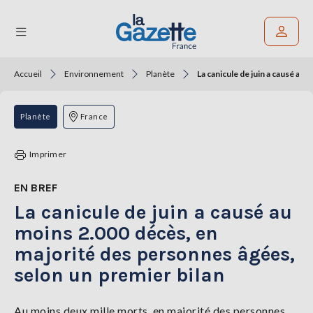
Accueil
Environnement
Planète
La canicule de juin a causé au
Rechercher un article
THÉMATIQUES
Planète
France
RÉGIONS
Imprimer
FORMATS
EN BREF
La canicule de juin a causé au
TENDANCES
moins 2.000 décès, en
SERVICES
majorité des personnes âgées,
LA
GAZETTE
selon un premier bilan
Au moins deux mille morts, en majorité des personnes