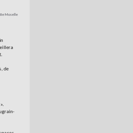
tte Moselle
in
eillera
t.
s, de
».
ugrain-
espaces