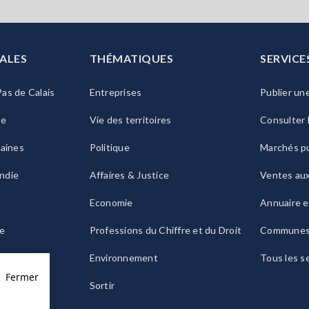
ALES
THÉMATIQUES
SERVICE
as de Calais
Entreprises
Publier un
ie
Vie des territoires
Consulter 
raines
Politique
Marchés pu
ndie
Affaires & Justice
Ventes au
Economie
Annuaire e
le
Professions du Chiffre et du Droit
Commune
ogne
Environnement
Tous les s
Fermer
Sortir