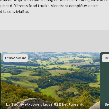
que et différents food trucks, viendront compléter cette
 la convivialité.
Environnement
Env
La Saône-et-Loire classe 622 hectares du
Bi