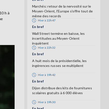
Marchés: retour de la nervosité sur le
Moyen-Orient, l'Europe s'offre tout de
10 h à
même des records
ne
Hier à 22h47
En bref
Wall Street termine en baisse, les
incertitudes au Moyen-Orient
inquiètent
Hier à 22h32
En bref
A huit mois de la présidentielle, les
ingérences russes se multiplient
Hier à 19h42
En bref
Dijon distribue des kits de fournitures
scolaires gratuits à 6 000 élèves
Hier à 19h30
En bref