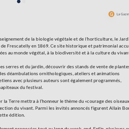
La Gaze
eignement de la biologie végétale et de l’horticulture, le Jard
de Frescatelly en 1869. Ce site historique et patrimonial accu
s au monde végétal, à la biodiversité et à la culture du vivan
es serres et du jardin, découvrir des stands de vente de plante
à des déambulations ornithologiques, ateliers et animations
retiens avec plusieurs auteurs sont également programmés,
piteaux du festival.
er la Terre mettra à l’honneur le thème du «courage des oiseaux
tection du vivant. Parmi les invités annoncés figurent Allain Bo
tte édition.
alement proposées tout au long du week-end. Enfin, plusieurs 