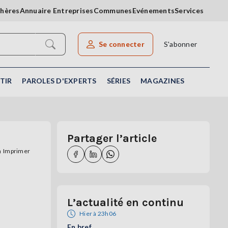
chères
Annuaire Entreprises
Communes
Evénements
Services
Se connecter
S'abonner
Rechercher un article
TIR
PAROLES D'EXPERTS
SÉRIES
MAGAZINES
Partager l’article
Imprimer
L’actualité en continu
Hier à 23h06
En bref