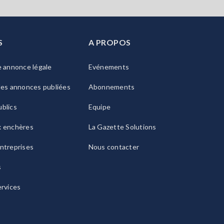
S
A PROPOS
e annonce légale
Evénements
les annonces publiées
Abonnements
blics
Equipe
x enchères
La Gazette Solutions
ntreprises
Nous contacter
s
ervices