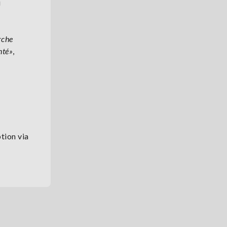
u
rche
nté»
,
ption via