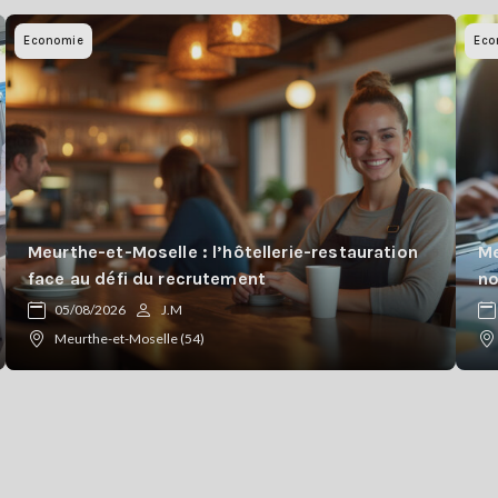
Economie
Eco
Meurthe-et-Moselle : l’hôtellerie-restauration
Me
face au défi du recrutement
n
05/08/2026
J.M
Meurthe-et-Moselle (54)