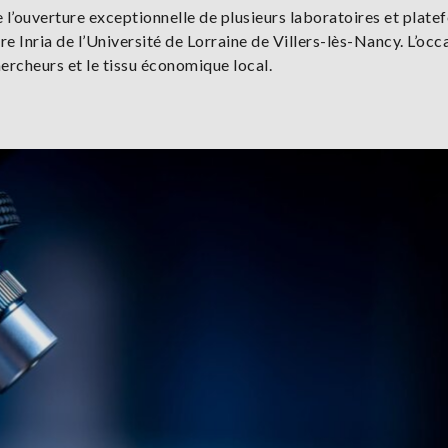
e l’ouverture exceptionnelle de plusieurs laboratoires et plat
re Inria de l’Université de Lorraine de Villers-lès-Nancy. L’occ
hercheurs et le tissu économique local.