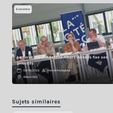
Economie
Le Territoire d'industrie Albert-Amiens fixe ses
priorités
06/08/2026
Benoît Maleplate
Albert (80)
Sujets similaires