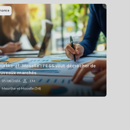
nomie
urthe-et-Moselle : l’ESS veut décrocher de
ouveaux marchés
05/08/2026
J.M
Meurthe-et-Moselle (54)