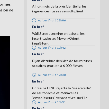
eformes
A huit mois de la présidentielle, les
asion de
ingérences russes se multiplient
Aujourd’hui à 22h06
En bref
Wall Street termine en baisse, les
incertitudes au Moyen-Orient
inquiètent
Aujourd’hui à 19h42
En bref
Dijon distribue des kits de fournitures
scolaires gratuits à 6 000 élèves
Aujourd’hui à 19h30
En bref
Corse: le FLNC rejette la "mascarade"
de l'autonomie et menace les
"envahisseurs" venant vivre sur l'île
Aujourd’hui à 18h31
En bref