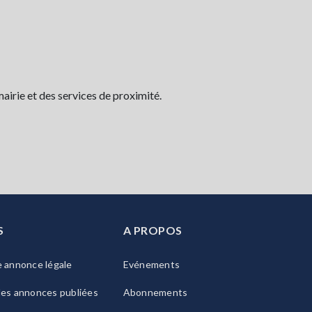
airie et des services de proximité.
S
A PROPOS
e annonce légale
Evénements
les annonces publiées
Abonnements