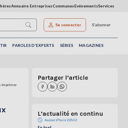
chères
Annuaire Entreprises
Communes
Evénements
Services
Se connecter
S'abonner
Rechercher un article
TIR
PAROLES D'EXPERTS
SÉRIES
MAGAZINES
Partager l’article
Imprimer
ux
L’actualité en continu
Aujourd’hui à 22h32
En bref