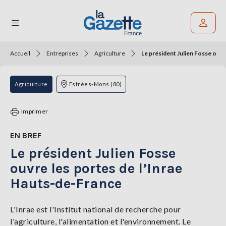
Accueil
Entreprises
Agriculture
Le président Julien Fosse ouvr
Rechercher un article
THÉMATIQUES
Agriculture
Estrées-Mons (80)
RÉGIONS
Imprimer
FORMATS
EN BREF
Le président Julien Fosse
TENDANCES
ouvre les portes de l’Inrae
SERVICES
Hauts-de-France
LA
GAZETTE
L'Inrae est l'Institut national de recherche pour
l'agriculture, l'alimentation et l'environnement. Le