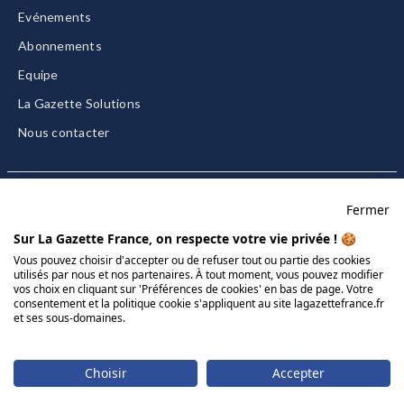
Evénements
Abonnements
Equipe
La Gazette Solutions
Nous contacter
Fermer
Mentions légales
Sur La Gazette France, on respecte votre vie privée ! 🍪
CGU/CGV
Vous pouvez choisir d'accepter ou de refuser tout ou partie des cookies
utilisés par nous et nos partenaires. À tout moment, vous pouvez modifier
Données personnelles
vos choix en cliquant sur 'Préférences de cookies' en bas de page. Votre
consentement et la politique cookie s'appliquent au site lagazettefrance.fr
Charte sur les cookies
et ses sous-domaines.
Gérer vos cookies
© 2026 La Gazette France
Choisir
Accepter