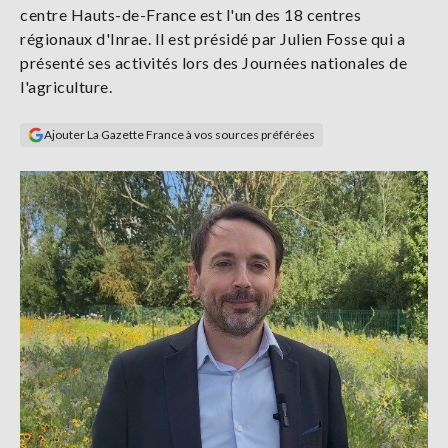
centre Hauts-de-France est l'un des 18 centres
Se
connecter
régionaux d'Inrae. Il est présidé par Julien Fosse qui a
présenté ses activités lors des Journées nationales de
l'agriculture.
S'abonner
Ajouter La Gazette France à vos sources préférées