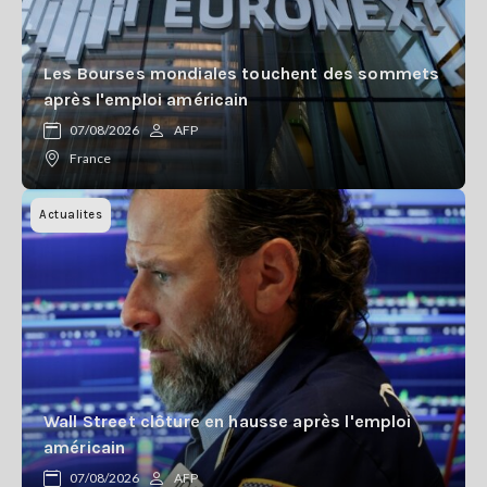
Les Bourses mondiales touchent des sommets
après l'emploi américain
07/08/2026
AFP
France
Actualites
Wall Street clôture en hausse après l'emploi
américain
07/08/2026
AFP