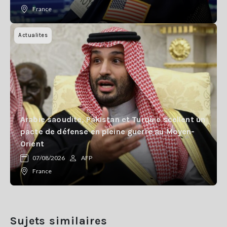
France
Actualites
Arabie saoudite, Pakistan et Turquie scellent un
pacte de défense en pleine guerre au Moyen-
Orient
07/08/2026
AFP
France
Sujets similaires