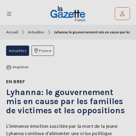
Accueil
Actualites
Lyhanna: le gouvernement mis en cause par les fam
Rechercher un article
THÉMATIQUES
Actualites
France
RÉGIONS
Imprimer
FORMATS
EN BREF
Lyhanna: le gouvernement
TENDANCES
mis en cause par les familles
SERVICES
de victimes et les oppositions
LA
GAZETTE
L'immense émotion suscitée par la mort de la jeune
Lyhanna continue d'alimenter une crise politique