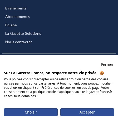
Evénements
Abonnements
Equipe
La Gazette Solutions
Nous contacter
Fermer
Mentions légales
Sur La Gazette France, on respecte votre vie privée ! 🍪
CGU/CGV
Vous pouvez choisir d'accepter ou de refuser tout ou partie des cookies
utilisés par nous et nos partenaires. À tout moment, vous pouvez modifier
Données personnelles
vos choix en cliquant sur 'Préférences de cookies' en bas de page. Votre
Charte sur les cookies
consentement et la politique cookie s'appliquent au site lagazettefrance.fr
et ses sous-domaines.
Gérer vos cookies
© 2026 La Gazette France
Choisir
Accepter