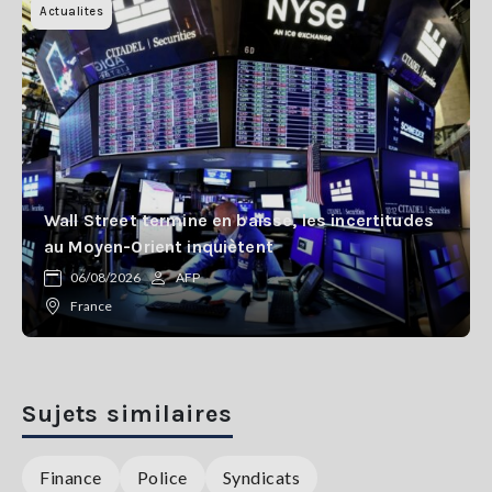
Actualites
Wall Street termine en baisse, les incertitudes
au Moyen-Orient inquiètent
06/08/2026
AFP
France
Sujets similaires
Finance
Police
Syndicats