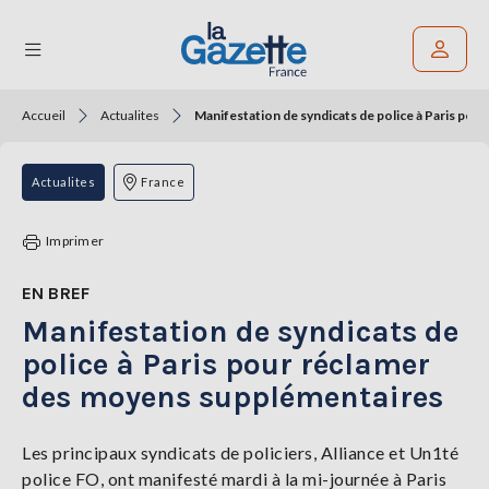
Accueil
Actualites
Manifestation de syndicats de police à Paris po
Rechercher un article
THÉMATIQUES
Actualites
France
RÉGIONS
Imprimer
FORMATS
EN BREF
Manifestation de syndicats de
TENDANCES
police à Paris pour réclamer
SERVICES
des moyens supplémentaires
LA
GAZETTE
Les principaux syndicats de policiers, Alliance et Un1té
police FO, ont manifesté mardi à la mi-journée à Paris