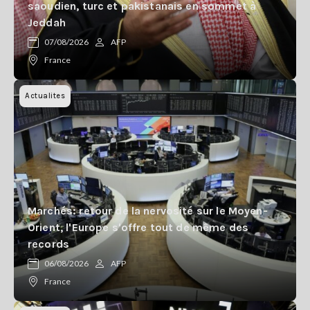
saoudien, turc et pakistanais en sommet à
Jeddah
07/08/2026
AFP
France
Actualites
Marchés: retour de la nervosité sur le Moyen-
Orient, l'Europe s'offre tout de même des
records
06/08/2026
AFP
France