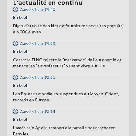
L’actualité en continu
Aujourd’hui à 19h42
En bref
Dijon distribue des kits de fournitures scolaires gratuits
à 6 000 élèves
Aujourd’hui à 19h30
En bref
Corse: le FLNC rejette la "mascarade" de l'autonomie et
menace les "envahisseurs" venant vivre sur l'île
Aujourd’hui à 18h31
En bref
Les Bourses mondiales suspendues au Moyen-Orient,
records en Europe
Aujourd’hui à 18h14
En bref
L'américain Apollo remporte la bataille pour racheter
EasyJet