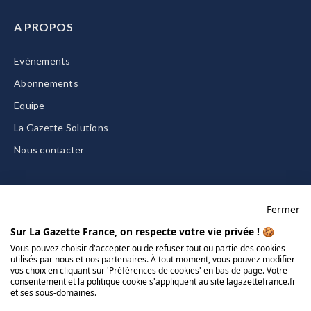
A PROPOS
Evénements
Abonnements
Equipe
La Gazette Solutions
Nous contacter
Fermer
Mentions légales
Sur La Gazette France, on respecte votre vie privée ! 🍪
CGU/CGV
Vous pouvez choisir d'accepter ou de refuser tout ou partie des cookies
utilisés par nous et nos partenaires. À tout moment, vous pouvez modifier
Données personnelles
vos choix en cliquant sur 'Préférences de cookies' en bas de page. Votre
Charte sur les cookies
consentement et la politique cookie s'appliquent au site lagazettefrance.fr
et ses sous-domaines.
Gérer vos cookies