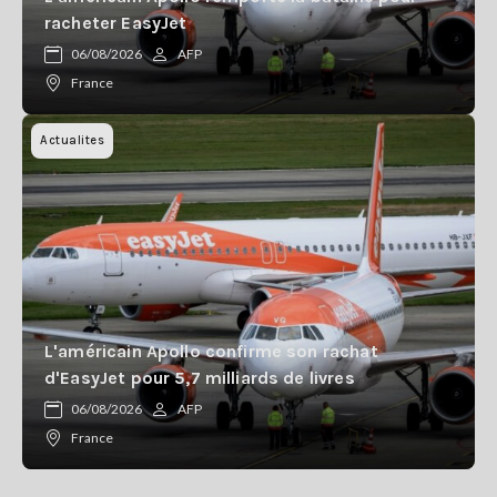
racheter EasyJet
06/08/2026
AFP
France
Actualites
L'américain Apollo confirme son rachat
d'EasyJet pour 5,7 milliards de livres
06/08/2026
AFP
France