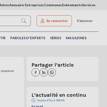
chères
Annuaire Entreprises
Communes
Evénements
Services
Se connecter
S'abonner
Rechercher un article
TIR
PAROLES D'EXPERTS
SÉRIES
MAGAZINES
Partager l’article
Imprimer
L’actualité en continu
Aujourd’hui à 08h08
En bref