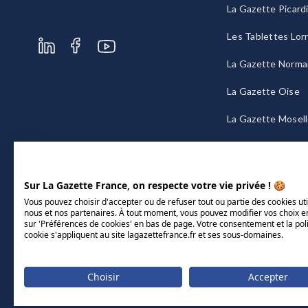
La Gazette Picard
Les Tablettes Lor
La Gazette Norma
La Gazette Oise
La Gazette Mosel
La Gazette Bourg
Sur La Gazette France, on respecte votre vie privée ! 🍪
Vous pouvez choisir d'accepter ou de refuser tout ou partie des cookies uti
nous et nos partenaires. À tout moment, vous pouvez modifier vos choix e
sur 'Préférences de cookies' en bas de page. Votre consentement et la pol
cookie s'appliquent au site lagazettefrance.fr et ses sous-domaines.
Choisir
Accepter
Mentions légales
CGU/CGV