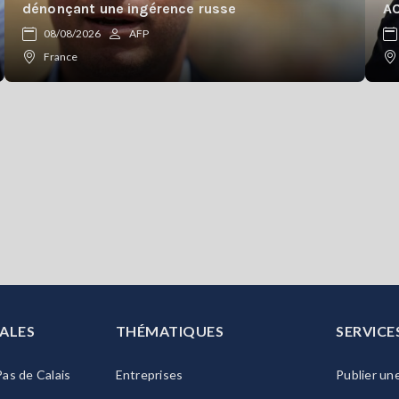
dénonçant une ingérence russe
AC
08/08/2026
AFP
France
ALES
THÉMATIQUES
SERVICE
as de Calais
Entreprises
Publier un