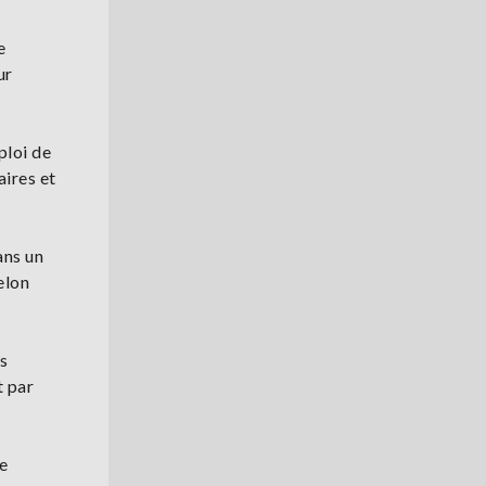
e
ur
ploi de
aires et
ans un
elon
es
t par
le