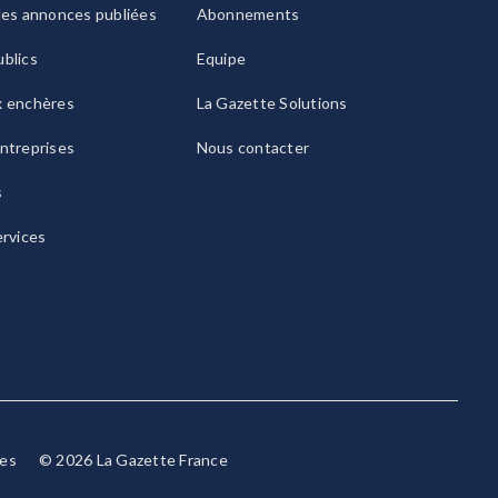
les annonces publiées
Abonnements
blics
Equipe
x enchères
La Gazette Solutions
ntreprises
Nous contacter
s
ervices
ies
© 2026 La Gazette France