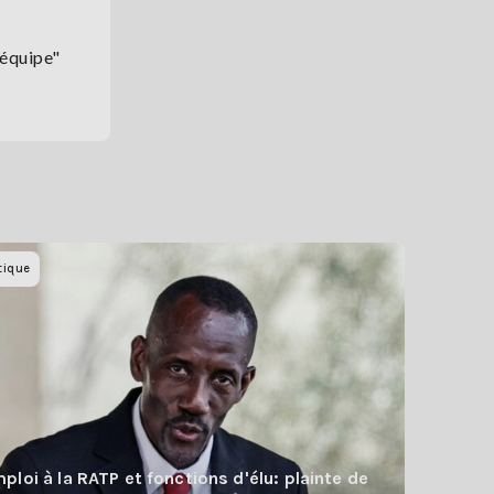
 équipe"
tique
ploi à la RATP et fonctions d'élu: plainte de