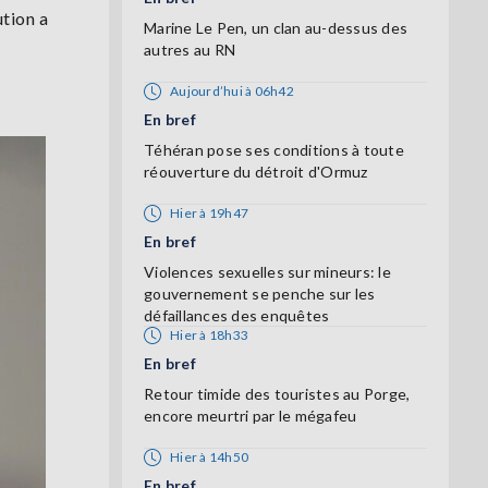
ution a
Marine Le Pen, un clan au-dessus des
autres au RN
Aujourd’hui à 06h42
En bref
Téhéran pose ses conditions à toute
réouverture du détroit d'Ormuz
Hier à 19h47
En bref
Violences sexuelles sur mineurs: le
gouvernement se penche sur les
défaillances des enquêtes
Hier à 18h33
En bref
Retour timide des touristes au Porge,
encore meurtri par le mégafeu
Hier à 14h50
En bref