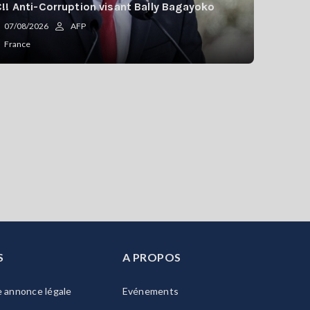
!! Anti-Corruption visant Bally Bagayoko
07/08/2026
AFP
France
S
A PROPOS
e annonce légale
Evénements