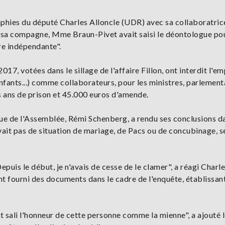
phies du député Charles Alloncle (UDR) avec sa collaboratric
sa compagne, Mme Braun-Pivet avait saisi le déontologue po
re indépendante".
017, votées dans le sillage de l'affaire Fillon, ont interdit l'em
enfants...) comme collaborateurs, pour les ministres, parlement
s ans de prison et 45.000 euros d'amende.
gue de l'Assemblée, Rémi Schenberg, a rendu ses conclusions d
vait pas de situation de mariage, de Pacs ou de concubinage, s
epuis le début, je n'avais de cesse de le clamer", a réagi Charl
nt fourni des documents dans le cadre de l'enquête, établissan
it sali l'honneur de cette personne comme la mienne", a ajouté 