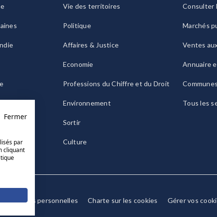
ie
Vie des territoires
Consulter 
raines
Politique
Marchés pu
ndie
Affaires & Justice
Ventes au
Economie
Annuaire e
le
Professions du Chiffre et du Droit
Commune
ogne
Environnement
Tous les s
Fermer
Sortir
Culture
lisés par
n cliquant
itique
Données personnelles
Charte sur les cookies
Gérer vos cook