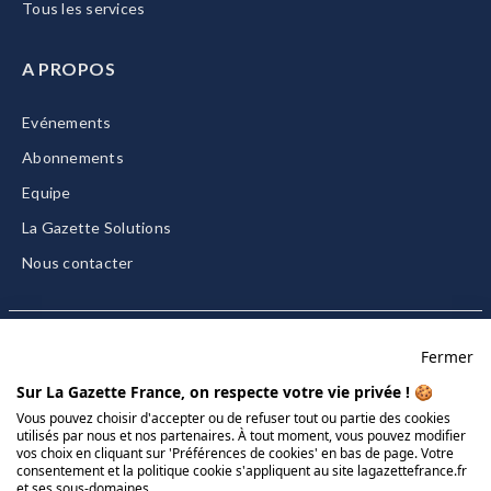
Tous les services
A PROPOS
Evénements
Abonnements
Equipe
La Gazette Solutions
Nous contacter
Fermer
Mentions légales
Sur La Gazette France, on respecte votre vie privée ! 🍪
CGU/CGV
Vous pouvez choisir d'accepter ou de refuser tout ou partie des cookies
utilisés par nous et nos partenaires. À tout moment, vous pouvez modifier
Données personnelles
vos choix en cliquant sur 'Préférences de cookies' en bas de page. Votre
Charte sur les cookies
consentement et la politique cookie s'appliquent au site lagazettefrance.fr
et ses sous-domaines.