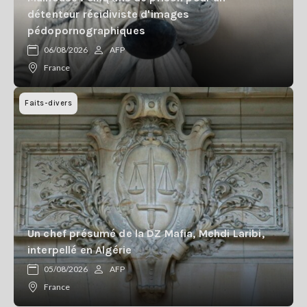
détenteur récidiviste d'images
pédopornographiques
06/08/2026
AFP
France
Faits-divers
Un chef présumé de la DZ Mafia, Mehdi Laribi,
interpellé en Algérie
05/08/2026
AFP
France