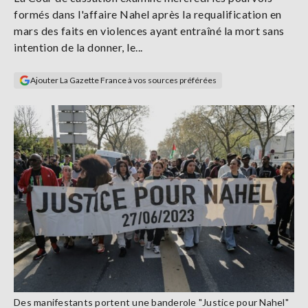
Se
formés dans l'affaire Nahel après la requalification en
connecter
mars des faits en violences ayant entraîné la mort sans
intention de la donner, le...
S'abonner
Ajouter La Gazette France à vos sources préférées
Des manifestants portent une banderole "Justice pour Nahel"