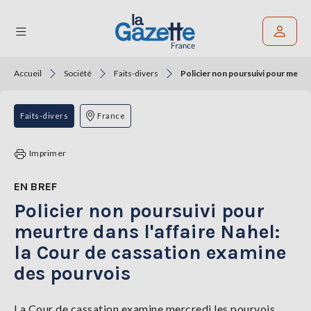
Accueil
Société
Faits-divers
Policier non poursuivi pour meurtr
Rechercher un article
THÉMATIQUES
Faits-divers
France
RÉGIONS
Imprimer
FORMATS
EN BREF
Policier non poursuivi pour
TENDANCES
meurtre dans l'affaire Nahel:
SERVICES
la Cour de cassation examine
LA
GAZETTE
des pourvois
La Cour de cassation examine mercredi les pourvois