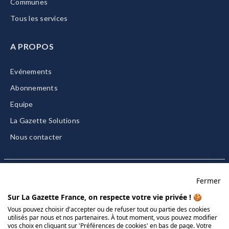
Communes
Tous les services
A PROPOS
Evénements
Abonnements
Equipe
La Gazette Solutions
Nous contacter
Fermer
Mentions légales
Sur La Gazette France, on respecte votre vie privée ! 🍪
CGU/CGV
Vous pouvez choisir d'accepter ou de refuser tout ou partie des cookies
utilisés par nous et nos partenaires. À tout moment, vous pouvez modifier
Données personnelles
vos choix en cliquant sur 'Préférences de cookies' en bas de page. Votre