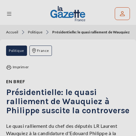
Accueil
Politique
Présidentielle: le quasi ralliement de Wauquiez à P
Rechercher un article
THÉMATIQUES
Politique
France
RÉGIONS
Imprimer
FORMATS
EN BREF
Présidentielle: le quasi
TENDANCES
ralliement de Wauquiez à
SERVICES
Philippe suscite la controverse
LA
GAZETTE
Le quasi ralliement du chef des députés LR Laurent
Wauquiez à la candidature d'Edouard Philippe à la