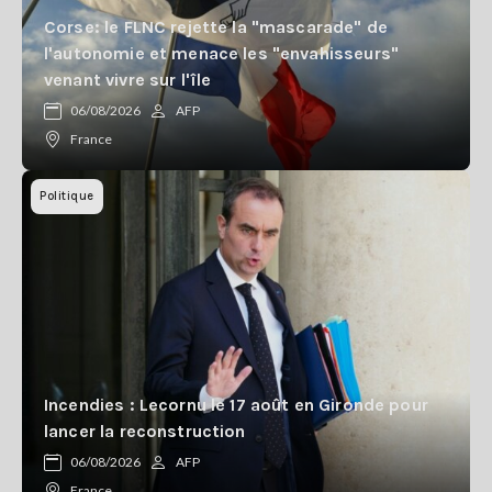
Corse: le FLNC rejette la "mascarade" de
l'autonomie et menace les "envahisseurs"
venant vivre sur l'île
06/08/2026
AFP
France
Politique
Incendies : Lecornu le 17 août en Gironde pour
lancer la reconstruction
06/08/2026
AFP
France