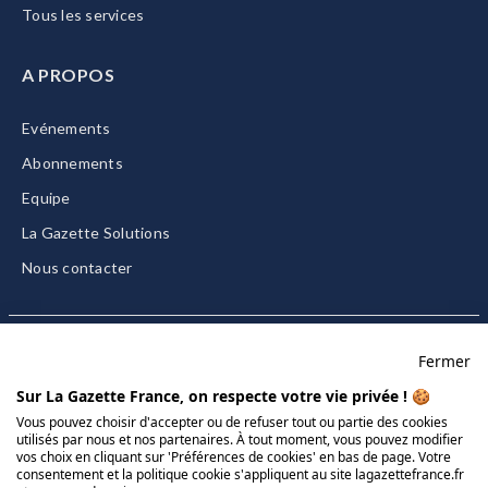
Tous les services
A PROPOS
Evénements
Abonnements
Equipe
La Gazette Solutions
Nous contacter
Fermer
Mentions légales
Sur La Gazette France, on respecte votre vie privée ! 🍪
CGU/CGV
Vous pouvez choisir d'accepter ou de refuser tout ou partie des cookies
utilisés par nous et nos partenaires. À tout moment, vous pouvez modifier
Données personnelles
vos choix en cliquant sur 'Préférences de cookies' en bas de page. Votre
Charte sur les cookies
consentement et la politique cookie s'appliquent au site lagazettefrance.fr