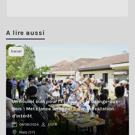
A lire aussi
Social
Un nouvel élan pour l'Espace de la Grange-aux-
Bois : Metz lance un appel à à manifestation
d'intérêt
04/08/2026
LGFR
Metz (57)