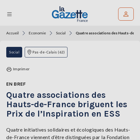
Accueil
Economie
Social
Quatre associations des Hauts-de-Fran
Rechercher un article
THÉMATIQUES
Social
Pas-de-Calais (62)
RÉGIONS
Imprimer
FORMATS
EN BREF
Quatre associations des
TENDANCES
Hauts-de-France briguent les
SERVICES
Prix de l’Inspiration en ESS
LA
GAZETTE
Quatre initiatives solidaires et écologiques des Hauts-
de-France viennent d’être distinguées par la Fondation