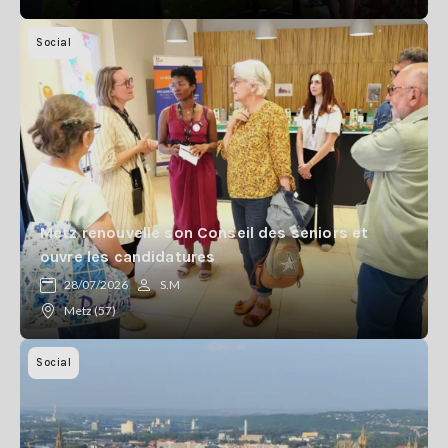
Social
Metz renouvelle son Conseil des seniors et
ouvre les candidatures
28/07/2026
S.M
Metz (57)
Social