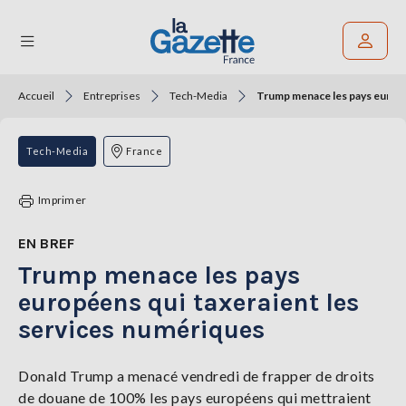
Accueil
Entreprises
Tech-Media
Trump menace les pays europé
Rechercher un article
THÉMATIQUES
Tech-Media
France
RÉGIONS
Imprimer
FORMATS
EN BREF
Trump menace les pays
TENDANCES
européens qui taxeraient les
SERVICES
services numériques
LA
GAZETTE
Donald Trump a menacé vendredi de frapper de droits
de douane de 100% les pays européens qui mettraient