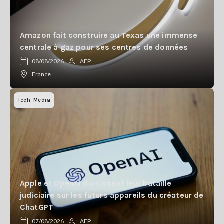
Amazon fait construire au Texas une immense
centrale à gaz pour ses centres de données
08/08/2026
AFP
France
Tech-Media
Apple et OpenAI durcissent leur bataille
judiciaire sur les futurs appareils du créateur de
ChatGPT
07/08/2026
AFP