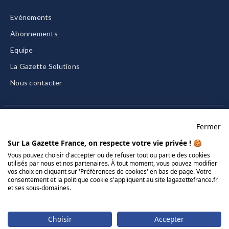
Evénements
Abonnements
Equipe
La Gazette Solutions
Nous contacter
Fermer
Mentions légales
Sur La Gazette France, on respecte votre vie privée ! 🍪
CGU/CGV
Vous pouvez choisir d'accepter ou de refuser tout ou partie des cookies
utilisés par nous et nos partenaires. À tout moment, vous pouvez modifier
Données personnelles
vos choix en cliquant sur 'Préférences de cookies' en bas de page. Votre
Charte sur les cookies
consentement et la politique cookie s'appliquent au site lagazettefrance.fr
et ses sous-domaines.
Gérer vos cookies
© 2026 La Gazette France
Choisir
Accepter