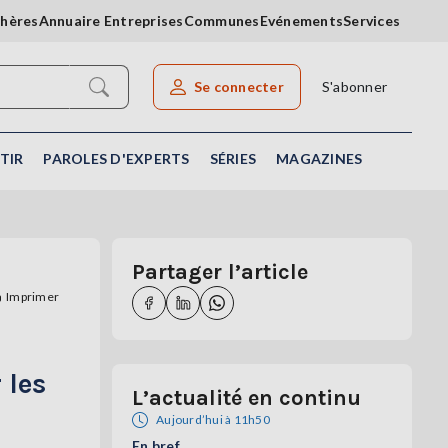
chères
Annuaire Entreprises
Communes
Evénements
Services
Se connecter
S'abonner
Rechercher un article
TIR
PAROLES D'EXPERTS
SÉRIES
MAGAZINES
Partager l’article
Imprimer
 les
L’actualité en continu
Aujourd’hui à 11h50
En bref