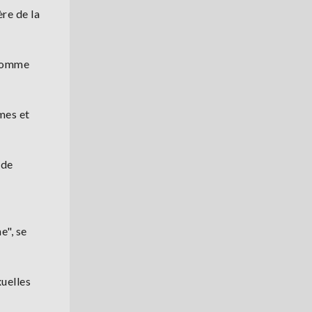
re de la
 comme
mmes et
 de
e", se
xuelles