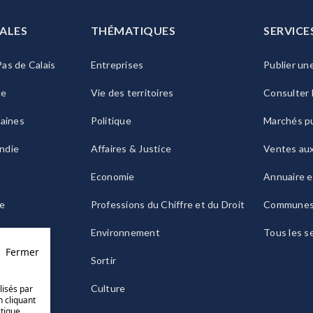
ALES
THÉMATIQUES
SERVICE
as de Calais
Entreprises
Publier un
ie
Vie des territoires
Consulter 
raines
Politique
Marchés pu
ndie
Affaires & Justice
Ventes au
Economie
Annuaire e
le
Professions du Chiffre et du Droit
Commune
ogne
Environnement
Tous les s
Fermer
Sortir
Culture
lisés par
n cliquant
itique