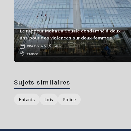
Le rappeur Moha La Squale condamné à deux
ans pour des violences sur deux femmes
08/08/2026
AFP
France
Sujets similaires
Enfants
Lois
Police