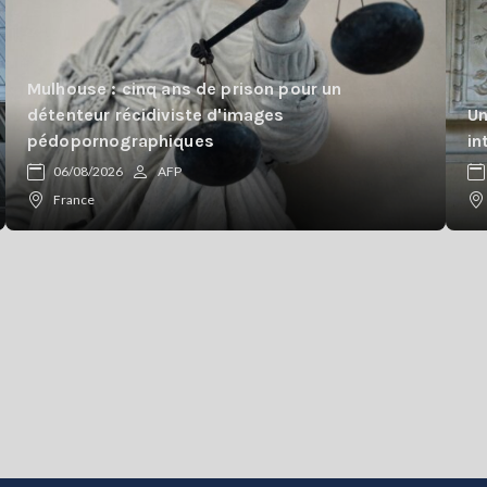
Mulhouse : cinq ans de prison pour un
détenteur récidiviste d'images
Un
pédopornographiques
in
06/08/2026
AFP
France