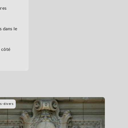
ires
s dans le
n côté
ts-divers