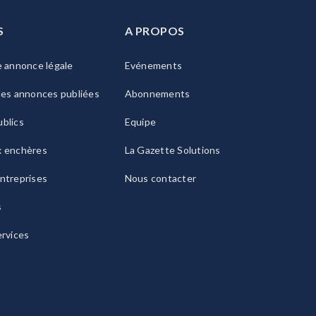
S
A PROPOS
e annonce légale
Evénements
les annonces publiées
Abonnements
blics
Equipe
x enchères
La Gazette Solutions
ntreprises
Nous contacter
s
ervices