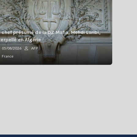
 chef présumé de la DZ Mafia, Mehdi Laribi,
terpellé en Algérie
05/08/2026
AFP
France