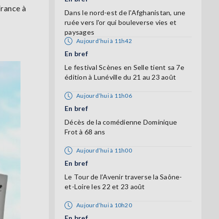
France à
Dans le nord-est de l'Afghanistan, une
ruée vers l'or qui bouleverse vies et
paysages
Aujourd’hui à 11h42
En bref
Le festival Scènes en Selle tient sa 7e
édition à Lunéville du 21 au 23 août
Aujourd’hui à 11h06
En bref
Décès de la comédienne Dominique
Frot à 68 ans
Aujourd’hui à 11h00
En bref
Le Tour de l’Avenir traverse la Saône-
et-Loire les 22 et 23 août
Aujourd’hui à 10h20
En bref