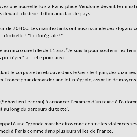
uvés une nouvelle fois à Paris, place Vendôme devant le ministè
s devant plusieurs tribunaux dans le pays.
tour de 20H00. Les manifestants ont aussi scandé des slogans
riminelle !”,“Loi intégrale !”.
rmé au micro une fille de 11 ans. “Je suis là pour soutenir les fe
 protéger”, a-t-elle poursuivi.
ont le corps a été retrouvé dans le Gers le 4 juin, des dizaines
en France pour demander une loi intégrale, assortie de moyens
 (Sébastien Lecornu) à annoncer l'examen d'un texte à l'automn
out au long du parcours du texte".
n appel à une "grande marche citoyenne contre les violences se
medi à Paris comme dans plusieurs villes de France.