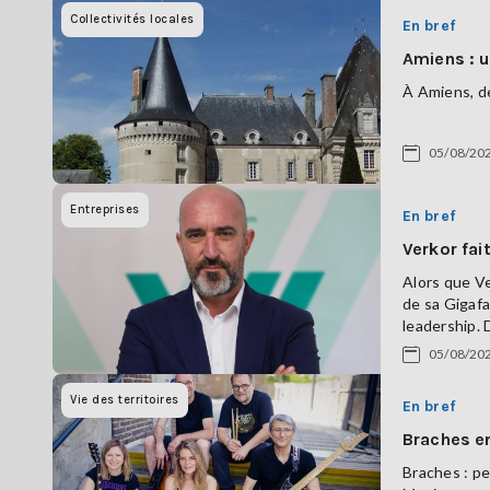
Collectivités locales
En bref
Amiens : u
À Amiens, de
05/08/20
Entreprises
En bref
Verkor fai
Alors que V
de sa Gigafa
leadership. D
05/08/20
Vie des territoires
En bref
Braches en
Braches : pe