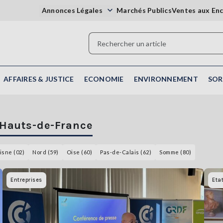
Annonces Légales
Marchés Publics
Ventes aux En
AFFAIRES & JUSTICE
ECONOMIE
ENVIRONNEMENT
SOR
n Hauts-de-France
isne (02)
Nord (59)
Oise (60)
Pas-de-Calais (62)
Somme (80)
Entreprises
Eta