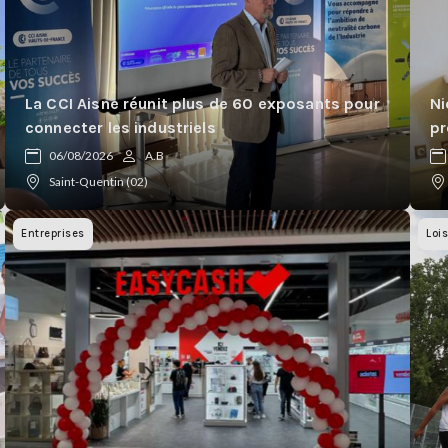
La CCI Aisne réunit plus de 60 exposants pour
Ni
connecter les industriels
pr
06/08/2026
A.B
Saint-Quentin (02)
Entreprises
Lois