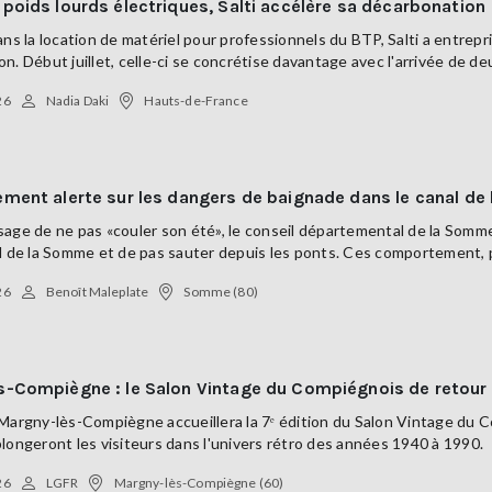
poids lourds électriques, Salti accélère sa décarbonation
ans la location de matériel pour professionnels du BTP, Salti a entrepr
n. Début juillet, celle-ci se concrétise davantage avec l'arrivée de d
26
Nadia Daki
Hauts-de-France
ement alerte sur les dangers de baignade dans le canal d
age de ne pas «couler son été», le conseil départemental de la Somme
l de la Somme et de pas sauter depuis les ponts. Ces comportement, 
26
Benoît Maleplate
Somme (80)
s-Compiègne : le Salon Vintage du Compiégnois de retour 
 Margny-lès-Compiègne accueillera la 7ᵉ édition du Salon Vintage du
longeront les visiteurs dans l'univers rétro des années 1940 à 1990.
26
LGFR
Margny-lès-Compiègne (60)