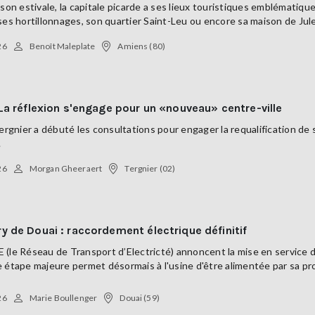
ison estivale, la capitale picarde a ses lieux touristiques emblématiques
ses hortillonnages, son quartier Saint-Leu ou encore sa maison de Jules
26
Benoît Maleplate
Amiens (80)
 La réflexion s'engage pour un «nouveau» centre-ville
Tergnier a débuté les consultations pour engager la requalification de 
.
26
Morgan Gheeraert
Tergnier (02)
y de Douai : raccordement électrique définitif
(le Réseau de Transport d’Electricté) annoncent la mise en service du
 étape majeure permet désormais à l'usine d'être alimentée par sa pro
26
Marie Boullenger
Douai (59)