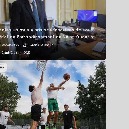
colas Onimus a pris ses fonctions de sous-
éfet de l’arrondissement de Saint-Quentin
06/08/2026
Graziella Basile
Saint-Quentin (02)
irs