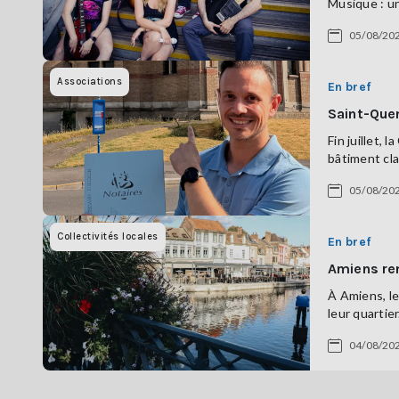
Musique : un
05/08/20
Associations
En bref
Saint-Quen
Fin juillet,
bâtiment cla
05/08/20
Collectivités locales
En bref
Amiens ren
À Amiens, le
leur quartier
04/08/20