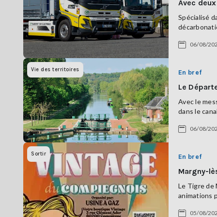
Avec deux 
Spécialisé d
décarbonatio
06/08/20
Vie des territoires
En bref
Le Départ
Avec le mess
dans le cana
06/08/20
Sortir
En bref
Margny-lè
Le Tigre de
animations p
05/08/20