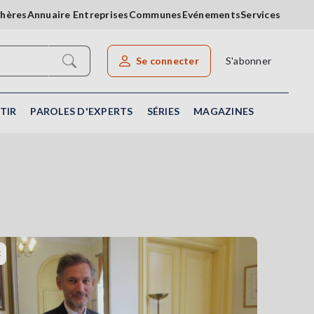
chères
Annuaire Entreprises
Communes
Evénements
Services
Se connecter
S'abonner
Rechercher un article
TIR
PAROLES D'EXPERTS
SÉRIES
MAGAZINES
t