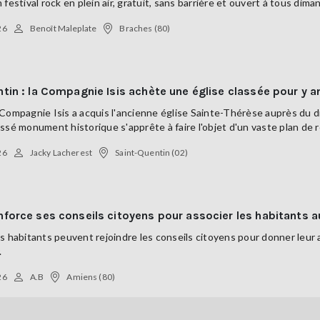
 festival rock en plein air, gratuit, sans barrière et ouvert à tous dim
26
Benoît Maleplate
Braches (80)
tin : la Compagnie Isis achète une église classée pour y a
 la Compagnie Isis a acquis l'ancienne église Sainte-Thérèse auprès d
ssé monument historique s'apprête à faire l'objet d'un vaste plan de 
26
Jacky Lacherest
Saint-Quentin (02)
force ses conseils citoyens pour associer les habitants a
s habitants peuvent rejoindre les conseils citoyens pour donner leur a
.
26
A.B
Amiens (80)