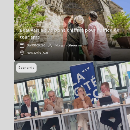
Beauvaisis : De bons chiffres pour l'Office de
tourisme
06/08/2026
Morgan Gheeraert
Beauvais (60)
Economie