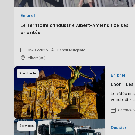
En bref
Le Territoire d'industrie Albert-Amiens fixe ses
priorités
06/08/2026
Benoît Maleplate
Albert (80)
Spectacle
En bref
Laon : Les
Le vidéo map
vendredi 7 a
06/08/20
Services
Dossier