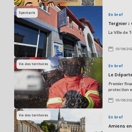
Spectacle
En bref
Tergnier :
La Ville de 
05/08/20
Vie des territoires
En bref
Le Départe
Premier fina
protection e
05/08/20
Vie des territoires
En bref
Amiens en