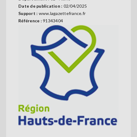
Se
Date de publication :
02/04/2025
connecter
Support :
www.lagazettefrance.fr
Référence :
91343404
S'abonner