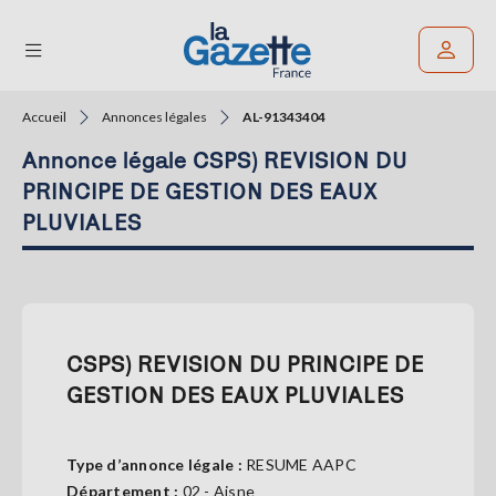
Accueil
Annonces légales
AL-91343404
Rechercher un article
Annonce légale CSPS) REVISION DU
THÉMATIQUES
PRINCIPE DE GESTION DES EAUX
PLUVIALES
RÉGIONS
FORMATS
TENDANCES
CSPS) REVISION DU PRINCIPE DE
SERVICES
GESTION DES EAUX PLUVIALES
LA
GAZETTE
Type d’annonce légale :
RESUME AAPC
Département :
02 - Aisne