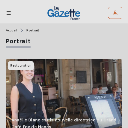
Accueil
Portrait
Rechercher un article
Portrait
THÉMATIQUES
RÉGIONS
Restauration
FORMATS
TENDANCES
SERVICES
LA
GAZETTE
Anaëlle Blanc est la nouvelle directrice du Grand
Café Foy de Nancy