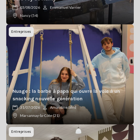
Se
03/08/2026
Emmanuel Varrier
connecter
Nancy (54)
S'abonner
Entreprises
Nuage : la barbe à papa qui ouvre la voie à un
snacking nouvelle génération
31/07/2026
Amandine Ibled
Marsannay-la-Côte (21)
Entreprises