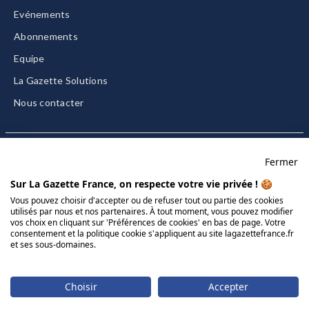
Evénements
Abonnements
Equipe
La Gazette Solutions
Nous contacter
Fermer
Mentions légales
Sur La Gazette France, on respecte votre vie privée ! 🍪
CGU/CGV
Vous pouvez choisir d'accepter ou de refuser tout ou partie des cookies
utilisés par nous et nos partenaires. À tout moment, vous pouvez modifier
Données personnelles
vos choix en cliquant sur 'Préférences de cookies' en bas de page. Votre
consentement et la politique cookie s'appliquent au site lagazettefrance.fr
Charte sur les cookies
et ses sous-domaines.
Gérer vos cookies
© 2026 La Gazette France
Choisir
Accepter