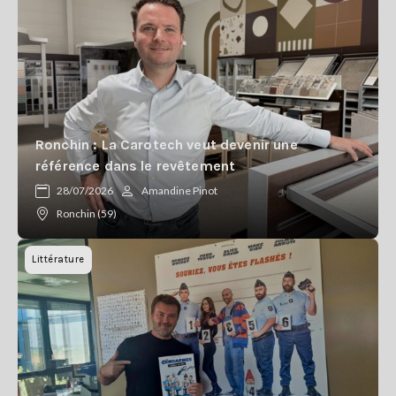
Ronchin : La Carotech veut devenir une
référence dans le revêtement
28/07/2026
Amandine Pinot
Ronchin (59)
Littérature