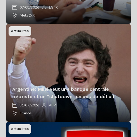
Se
07/08/2026
LGFR
connecter
Metz (57)
S'abonner
Actualites
Argentine: Milei veut une banque centrale
rigoriste et un "shutdown" en cas de déficit
31/07/2026
AFP
France
Actualites