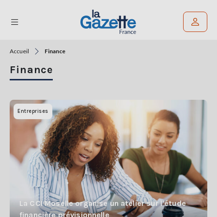
Accueil
Finance
Rechercher un article
Finance
THÉMATIQUES
RÉGIONS
Entreprises
FORMATS
TENDANCES
SERVICES
LA
GAZETTE
La CCI Moselle organise un atelier sur l'étude
financière prévisionnelle