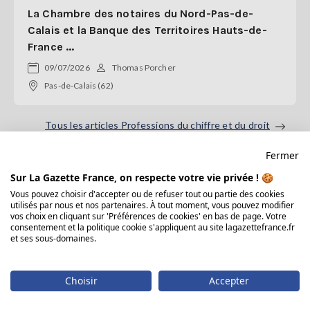
La Chambre des notaires du Nord-Pas-de-
Calais et la Banque des Territoires Hauts-de-
France ...
09/07/2026
Thomas Porcher
Pas-de-Calais (62)
Tous les articles Professions du chiffre et du droit
Fermer
L’actualité dans vos régions
Sur La Gazette France, on respecte votre vie privée ! 🍪
Vous pouvez choisir d'accepter ou de refuser tout ou partie des cookies
utilisés par nous et nos partenaires. À tout moment, vous pouvez modifier
BOURGOGNE - FRANCHE-COMTÉ
vos choix en cliquant sur 'Préférences de cookies' en bas de page. Votre
consentement et la politique cookie s'appliquent au site lagazettefrance.fr
et ses sous-domaines.
En bref
Saône-et-Loire : 9 opérations pour rénover et
Choisir
Accepter
renforcer les routes cet été