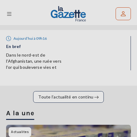
Rechercher un article
Aujourd’hui à 09h16
En bref
THÉMATIQUES
Dans le nord-est de
l'Afghanistan, une ruée vers
RÉGIONS
l'or qui bouleverse vies et
paysages
FORMATS
TENDANCES
Toute l’actualité en continu
SERVICES
LA
A la une
GAZETTE
Actualites