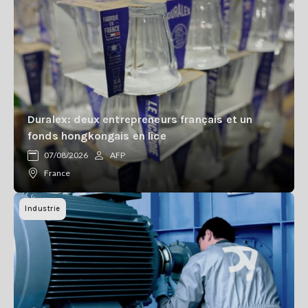
Se
connecter
S'abonner
Duralex: deux entrepreneurs français et un
fonds hongkongais en lice
07/08/2026
AFP
France
Industrie