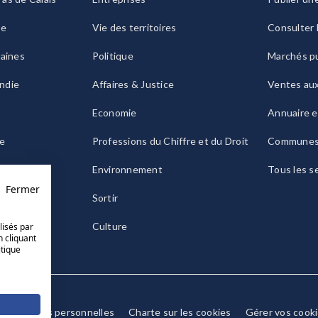
ie
Vie des territoires
Consulter 
raines
Politique
Marchés pu
ndie
Affaires & Justice
Ventes au
Economie
Annuaire e
le
Professions du Chiffre et du Droit
Commune
ogne
Environnement
Tous les s
Fermer
Sortir
Culture
lisés par
n cliquant
itique
Données personnelles
Charte sur les cookies
Gérer vos cook