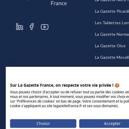
La Gazette Picard
Les Tablettes Lor
La Gazette Norma
La Gazette Oise
La Gazette Mosel
La Gazette Bourg
Sur La Gazette France, on respecte votre vie privée ! 🍪
Vous pouvez choisir d'accepter ou de refuser tout ou partie des cookies uti
nous et nos partenaires. À tout moment, vous pouvez modifier vos choix e
sur 'Préférences de cookies' en bas de page. Votre consentement et la pol
cookie s'appliquent au site lagazettefrance.fr et ses sous-domaines.
Choisir
Accepter
Mentions légales
CGU/CGV