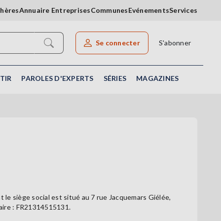
chères
Annuaire Entreprises
Communes
Evénements
Services
Se connecter
S'abonner
Rechercher un article
TIR
PAROLES D'EXPERTS
SÉRIES
MAGAZINES
nt le siège social est situé au 7 rue Jacquemars Giélée,
taire : FR21314515131.