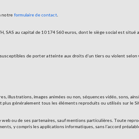
a notre
formulaire de contact
.
VH, SAS au capital de 10 174 560 euros, dont le siège social est situ
usceptibles de porter atteinte aux droits d’un tiers ou violent selon 
, illustrations, images animées ou non, séquences vidéo, sons, ainsi
et plus généralement tous les éléments reproduits ou utilisés sur le Sit
site web ou de ses partenaires, sauf mentions particulières. Toute repr
nts, y compris les applications informatiques, sans l’accord préalable e