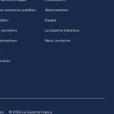
les annonces publiées
Abonnements
blics
Equipe
x enchères
La Gazette Solutions
ntreprises
Nous contacter
s
ervices
ies
© 2026 La Gazette France