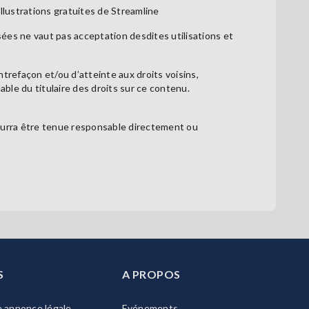
Illustrations gratuites de Streamline
isées ne vaut pas acceptation desdites utilisations et
ntrefaçon et/ou d’atteinte aux droits voisins,
able du titulaire des droits sur ce contenu.
pourra être tenue responsable directement ou
S
A PROPOS
e annonce légale
Evénements