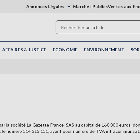
Annonces Légales
Marchés Publics
Ventes aux En
AFFAIRES & JUSTICE
ECONOMIE
ENVIRONNEMENT
SOR
té par la société La Gazette France, SAS au capital de 160 000 euros, do
sous le numéro 314 515 131, ayant pour numéro de TVA intracommunau