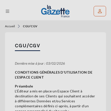
Accueil
CGU/CGV
Rechercher un article
THÉMATIQUES
CGU/CGV
RÉGIONS
FORMATS
Dernière mise à jour : 03/02/2026
CONDITIONS GÉNÉRALES D’UTILISATION DE
TENDANCES
L’ESPACE CLIENT
SERVICES
Préambule
LA
L'Éditeur a mis en place un Espace Client à
GAZETTE
destination de ses Clients qui souhaitent accéder
à différentes Données et/ou Services
complémentaires définis ci-après, à partir d’un
espace personnalisé du site web :