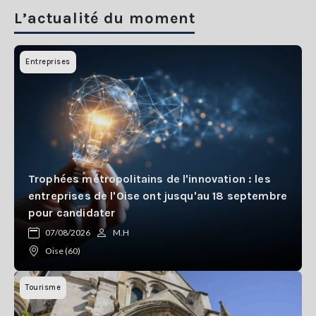
Se
L’actualité du moment
connecter
Entreprises
S'abonner
Trophées métropolitains de l'innovation : les
entreprises de l'Oise ont jusqu'au 18 septembre
pour candidater
07/08/2026
M.H
Oise (60)
Tourisme