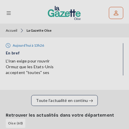
Accueil
La Gazette Oise
Rechercher un article
Aujourd’hui à 13h26
THÉMATIQUES
En bref
RÉGIONS
L'Iran exige pour rouvrir
Ormuz que les Etats-Unis
acceptent "toutes" ses
FORMATS
conditions
TENDANCES
SERVICES
Toute l’actualité en continu
LA
GAZETTE
Retrouver les actualités dans votre département
Oise (60)