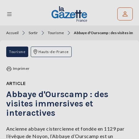
Accueil
Sortir
Tourisme
Abbaye d'Ourscamp : des visites immer
Rechercher un article
THÉMATIQUES
Tourisme
Hauts-de-France
RÉGIONS
Imprimer
FORMATS
ARTICLE
Abbaye d'Ourscamp : des
TENDANCES
visites immersives et
SERVICES
interactives
LA
GAZETTE
Ancienne abbaye cistercienne et fondée en 1129 par
l’évêque de Noyon, l’Abbaye d’Ourscamp est un