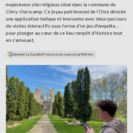
majestueux site religieux situé dans la commune de
Se
connecter
Chiry-Ourscamp. Ce joyau patrimonial de l’Oise dévoile
une application ludique et innovante avec deux parcours
de visites interactifs sous forme d'un jeu d'enquête...
S'abonner
pour plonger au cœur de ce lieu remplit d'histoire tout
en s'amusant.
Ajouter La Gazette France à vos sources préférées