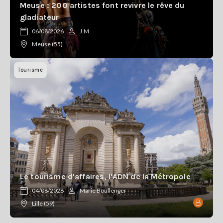
Meuse : 200 artistes font revivre le rêve du
gladiateur
06/08/2026
J.M
Meuse (55)
Tourisme
Le tourisme d'affaires, l'ADN de la Métropole
04/08/2026
Marie Boullenger
Lille (59)