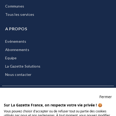
Communes
Tous les services
A PROPOS
Evénements
Abonnements
Equipe
La Gazette Solutions
Nous contacter
Fermer
Mentions légales
Sur La Gazette France, on respecte votre vie privée ! 🍪
CGU/CGV
Vous pouvez choisir d'accepter ou de refuser tout ou partie des cookies
utilisés par nous et nos partenaires. À tout moment, vous pouvez modifier
Données personnelles