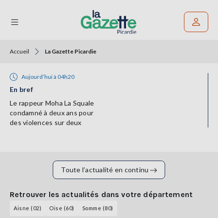
Accueil
La Gazette Picardie
Rechercher un article
Aujourd’hui à 04h20
THÉMATIQUES
En bref
RÉGIONS
Le rappeur Moha La Squale
condamné à deux ans pour
des violences sur deux
FORMATS
femmes
TENDANCES
SERVICES
Toute l’actualité en continu
LA
GAZETTE
Retrouver les actualités dans votre département
Aisne (02)
Oise (60)
Somme (80)