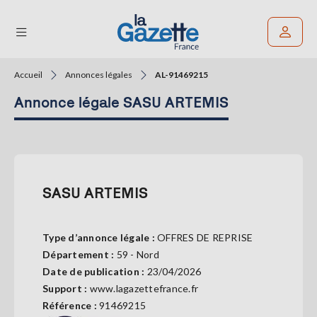
Accueil
Annonces légales
AL-91469215
Rechercher un article
Annonce légale SASU ARTEMIS
THÉMATIQUES
RÉGIONS
FORMATS
SASU ARTEMIS
TENDANCES
Type d’annonce légale :
OFFRES DE REPRISE
SERVICES
Département :
59 - Nord
LA
GAZETTE
Date de publication :
23/04/2026
Support :
www.lagazettefrance.fr
Référence :
91469215