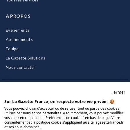
A PROPOS
Evénements
Abonnements
Equipe
La Gazette Solutions
Nous contacter
Fermer
Mentions légales
Sur La Gazette France, on respecte votre vie privée ! 🍪
CGU/CGV
Vous pouvez choisir d'accepter ou de refuser tout ou partie des cookies
utilisés par nous et nos partenaires. À tout moment, vous pouvez modifier
Données personnelles
vos choix en cliquant sur 'Préférences de cookies' en bas de page. Votre
consentement et la politique cookie s'appliquent au site lagazettefrance.fr
Charte sur les cookies
et ses sous-domaines.