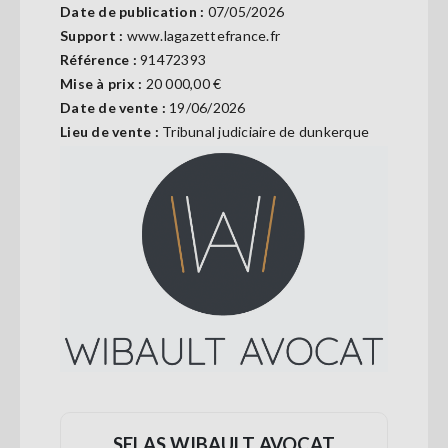
Date de publication :
07/05/2026
Se
connecter
Support :
www.lagazettefrance.fr
Référence :
91472393
Mise à prix :
20 000,00 €
S'abonner
Date de vente :
19/06/2026
Lieu de vente :
Tribunal judiciaire de dunkerque
SELAS WIBAULT AVOCAT