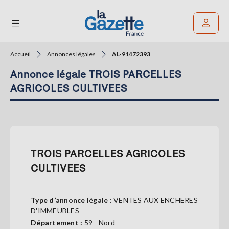
Accueil
Annonces légales
AL-91472393
Rechercher un article
Annonce légale TROIS PARCELLES
THÉMATIQUES
AGRICOLES CULTIVEES
RÉGIONS
FORMATS
TROIS PARCELLES AGRICOLES
TENDANCES
CULTIVEES
SERVICES
LA
GAZETTE
Type d’annonce légale :
VENTES AUX ENCHERES
D'IMMEUBLES
Département :
59 - Nord