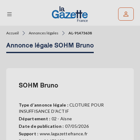
Accueil
Annonces légales
AL-91473638
Rechercher un article
Annonce légale SOHM Bruno
THÉMATIQUES
RÉGIONS
FORMATS
SOHM Bruno
TENDANCES
Type d’annonce légale :
CLOTURE POUR
SERVICES
INSUFFISANCE D'ACTIF
LA
Département :
02 - Aisne
GAZETTE
Date de publication :
07/05/2026
Support :
www.lagazettefrance.fr