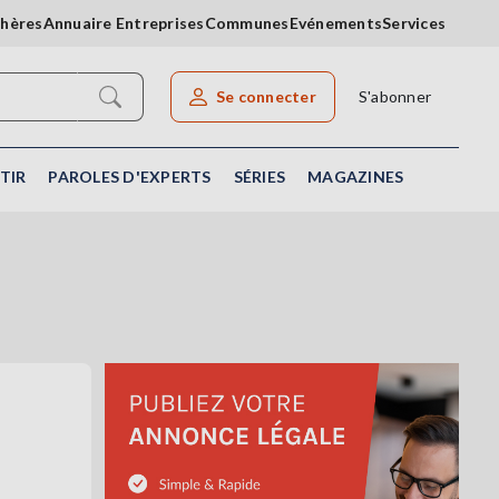
chères
Annuaire Entreprises
Communes
Evénements
Services
Se connecter
S'abonner
Rechercher un article
TIR
PAROLES D'EXPERTS
SÉRIES
MAGAZINES