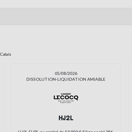
alais
05/08/2026
DISSOLUTION-LIQUIDATION AMIABLE
HJ2L
HJ2L EURL au capital de 10 000 € Siège social 286