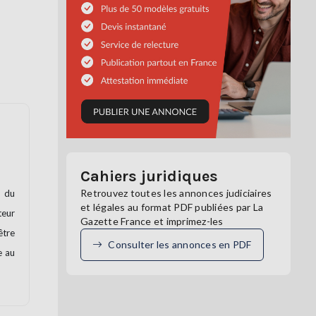
Cahiers juridiques
Retrouvez toutes les annonces judiciaires
r du
et légales au format PDF publiées par La
teur
Gazette France et imprimez-les
être
Consulter les annonces en PDF
e au