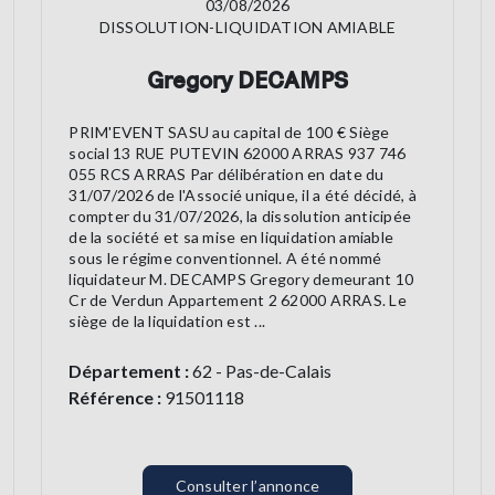
03/08/2026
DISSOLUTION-LIQUIDATION AMIABLE
Gregory DECAMPS
PRIM'EVENT SASU au capital de 100 € Siège
social 13 RUE PUTEVIN 62000 ARRAS 937 746
055 RCS ARRAS Par délibération en date du
31/07/2026 de l'Associé unique, il a été décidé, à
compter du 31/07/2026, la dissolution anticipée
de la société et sa mise en liquidation amiable
sous le régime conventionnel. A été nommé
liquidateur M. DECAMPS Gregory demeurant 10
Cr de Verdun Appartement 2 62000 ARRAS. Le
siège de la liquidation est ...
Département :
62 - Pas-de-Calais
Référence :
91501118
Consulter l’annonce