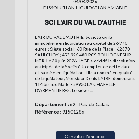
04/08/2026
DISSOLUTION-LIQUIDATION AMIABLE
SCI L'AIR DU VAL D'AUTHIE
L'AIR DU VAL D'AUTHIE. Société civile
immobilière en liquidation au capital de 26 970
euros ; Siège social : 60 Rue de la Place - 62870
SAULCHOY ; 453 996 480 RCS BOULOGNESUR-
MER. Le 30 juin 2026, l’AGE a décidé la dissolution
anticipée de la Société à compter de cette date
et sa mise en liquidation. Elle a nommé en qualité
de Liquidateur, Monsieur Denis LAIRE, demeurant
114 bis rue Marle - 59930 LA CHAPELLE
D'ARMENTIERES. Le siège ...
Département :
62 - Pas-de-Calais
Référence :
91501286
Consulter l’annonce