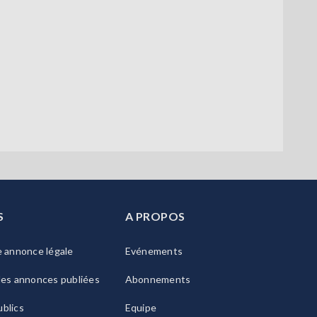
S
A PROPOS
e annonce légale
Evénements
les annonces publiées
Abonnements
blics
Equipe