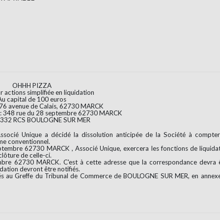
OHHH PIZZA
r actions simplifiée en liquidation
Au capital de 100 euros
: 76 avenue de Calais, 62730 MARCK
on : 348 rue du 28 septembre 62730 MARCK
 332 RCS BOULOGNE SUR MER
ssocié Unique a décidé la dissolution anticipée de la Société à compte
ime conventionnel.
mbre 62730 MARCK , Associé Unique, exercera les fonctions de liquida
clôture de celle-ci.
tembre 62730 MARCK. C'est à cette adresse que la correspondance devra 
ation devront être notifiés.
déposés au Greffe du Tribunal de Commerce de BOULOGNE SUR MER, en annex