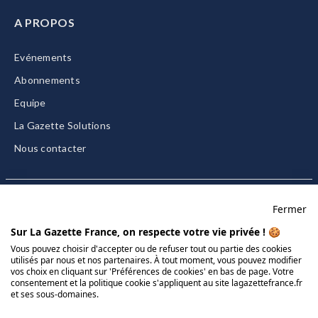
A PROPOS
Evénements
Abonnements
Equipe
La Gazette Solutions
Nous contacter
Fermer
Mentions légales
Sur La Gazette France, on respecte votre vie privée ! 🍪
CGU/CGV
Vous pouvez choisir d'accepter ou de refuser tout ou partie des cookies
utilisés par nous et nos partenaires. À tout moment, vous pouvez modifier
Données personnelles
vos choix en cliquant sur 'Préférences de cookies' en bas de page. Votre
consentement et la politique cookie s'appliquent au site lagazettefrance.fr
Charte sur les cookies
et ses sous-domaines.
Gérer vos cookies