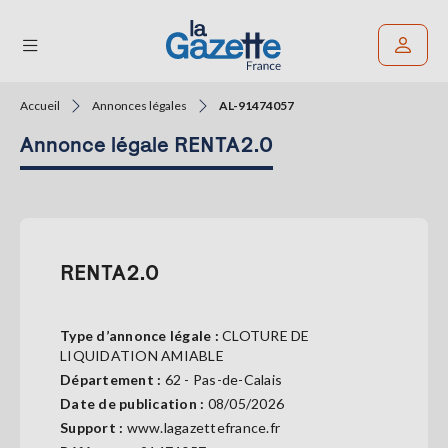
Accueil
Annonces légales
AL-91474057
Rechercher un article
Annonce légale RENTA2.0
THÉMATIQUES
RÉGIONS
FORMATS
RENTA2.0
TENDANCES
Type d’annonce légale :
CLOTURE DE
SERVICES
LIQUIDATION AMIABLE
LA
Département :
62 - Pas-de-Calais
GAZETTE
Date de publication :
08/05/2026
Support :
www.lagazettefrance.fr