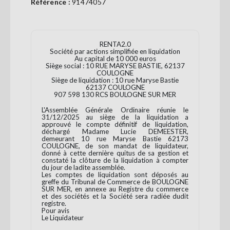
Référence :
91474057
Se
connecter
RENTA2.0
S'abonner
Société par actions simplifiée en liquidation
Au capital de 10 000 euros
Siège social : 10 RUE MARYSE BASTIE, 62137
COULOGNE
Siège de liquidation : 10 rue Maryse Bastie
62137 COULOGNE
907 598 130 RCS BOULOGNE SUR MER
L'Assemblée Générale Ordinaire réunie le
31/12/2025 au siège de la liquidation a
approuvé le compte définitif de liquidation,
déchargé Madame Lucie DEMEESTER,
demeurant 10 rue Maryse Bastie 62173
COULOGNE, de son mandat de liquidateur,
donné à cette dernière quitus de sa gestion et
constaté la clôture de la liquidation à compter
du jour de ladite assemblée.
Les comptes de liquidation sont déposés au
greffe du Tribunal de Commerce de BOULOGNE
SUR MER, en annexe au Registre du commerce
et des sociétés et la Société sera radiée dudit
registre.
Pour avis
Le Liquidateur