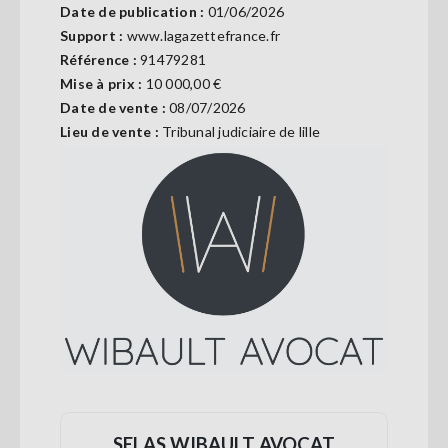
Date de publication :
01/06/2026
Se
connecter
Support :
www.lagazettefrance.fr
Référence :
91479281
Mise à prix :
10 000,00 €
S'abonner
Date de vente :
08/07/2026
Lieu de vente :
Tribunal judiciaire de lille
SELAS WIBAULT AVOCAT