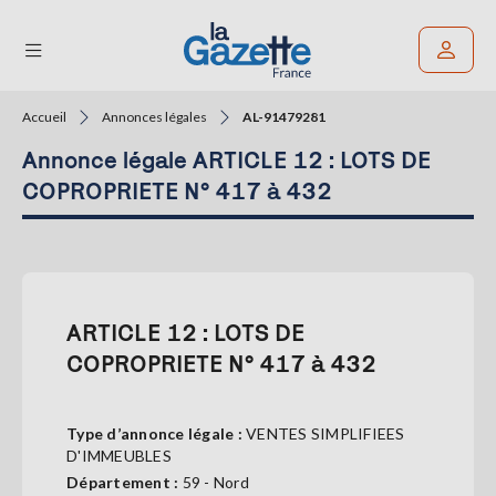
Accueil
Annonces légales
AL-91479281
Rechercher un article
Annonce légale ARTICLE 12 : LOTS DE
THÉMATIQUES
COPROPRIETE N° 417 à 432
RÉGIONS
FORMATS
ARTICLE 12 : LOTS DE
TENDANCES
COPROPRIETE N° 417 à 432
SERVICES
LA
GAZETTE
Type d’annonce légale :
VENTES SIMPLIFIEES
D'IMMEUBLES
Département :
59 - Nord