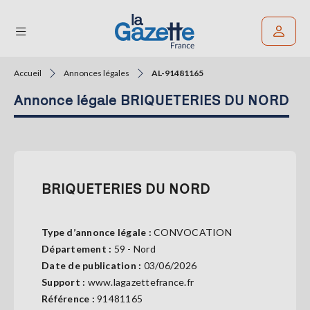
Accueil
Annonces légales
AL-91481165
Rechercher un article
Annonce légale BRIQUETERIES DU NORD
THÉMATIQUES
RÉGIONS
FORMATS
BRIQUETERIES DU NORD
TENDANCES
Type d’annonce légale :
CONVOCATION
SERVICES
Département :
59 - Nord
LA
GAZETTE
Date de publication :
03/06/2026
Support :
www.lagazettefrance.fr
Référence :
91481165