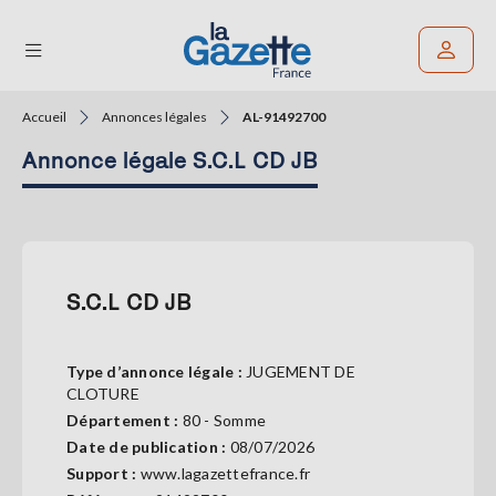
Accueil
Annonces légales
AL-91492700
Rechercher un article
Annonce légale S.C.L CD JB
THÉMATIQUES
RÉGIONS
FORMATS
S.C.L CD JB
TENDANCES
Type d’annonce légale :
JUGEMENT DE
SERVICES
CLOTURE
LA
Département :
80 - Somme
GAZETTE
Date de publication :
08/07/2026
Support :
www.lagazettefrance.fr