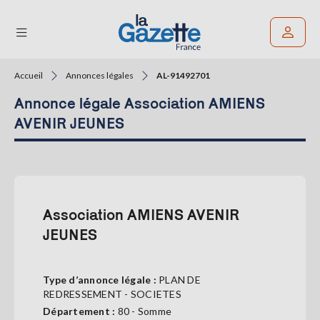
Accueil
Annonces légales
AL-91492701
Rechercher un article
Annonce légale Association AMIENS
THÉMATIQUES
AVENIR JEUNES
RÉGIONS
FORMATS
Association AMIENS AVENIR
TENDANCES
JEUNES
SERVICES
LA
GAZETTE
Type d’annonce légale :
PLAN DE
REDRESSEMENT - SOCIETES
Département :
80 - Somme