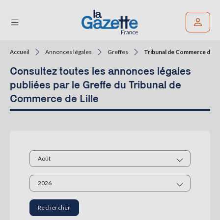
Accueil
Annonces légales
Greffes
Tribunal de Commerce de Lil
Rechercher un article
Consultez toutes les annonces légales
THÉMATIQUES
publiées par le Greffe du Tribunal de
Commerce de Lille
RÉGIONS
FORMATS
TENDANCES
SERVICES
LA
GAZETTE
Rechercher