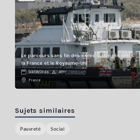
Le parcours sans fin des exilés échangés entre
la France et le Royaume-Uni
04/08/2026
AFP
France
Sujets similaires
Pauvreté
Social