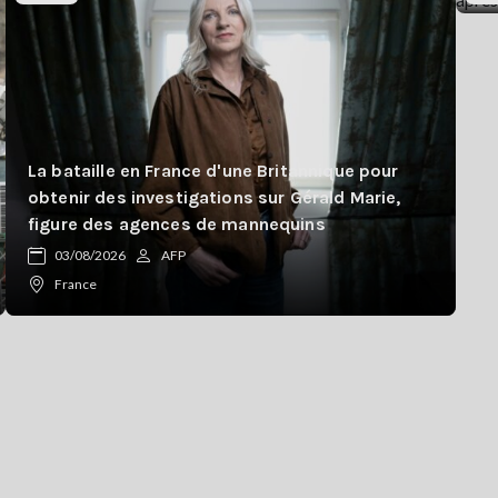
La bataille en France d'une Britannique pour
obtenir des investigations sur Gérald Marie,
figure des agences de mannequins
03/08/2026
AFP
France