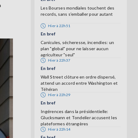
a
Les Bourses mondiales touchent des
records, sans s'emballer pour autant
Hier à 22h51
En bref
Canicules, sécheresse, incendies: un
plan "global" pour ne laisser aucun
agriculteur "seul"
Hier à 22h37
En bref
Wall Street clôture en ordre dispersé,
attend un accord entre Washington et
Téhéran
Hier à 22h29
En bref
Ingérences dans la présidentielle:
Glucksmann et Tondelier accusent les
plateformes étrangères
Hier à 22h14
En bref