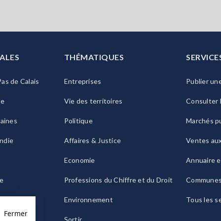
ALES
THÉMATIQUES
SERVICE
as de Calais
Entreprises
Publier un
ie
Vie des territoires
Consulter 
raines
Politique
Marchés pu
ndie
Affaires & Justice
Ventes au
Economie
Annuaire e
le
Professions du Chiffre et du Droit
Commune
ogne
Environnement
Tous les s
Fermer
Sortir