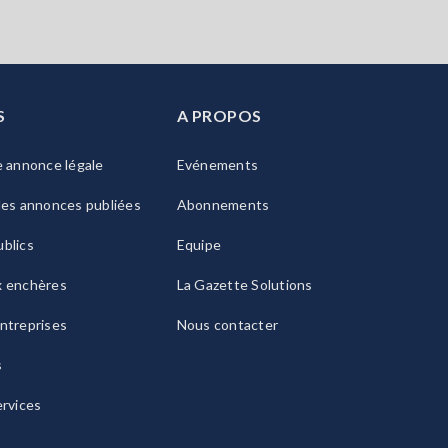
S
A PROPOS
e annonce légale
Evénements
les annonces publiées
Abonnements
blics
Equipe
x enchères
La Gazette Solutions
ntreprises
Nous contacter
s
ervices