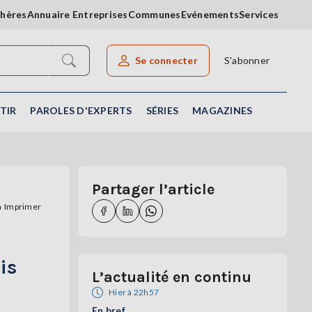
chères
Annuaire Entreprises
Communes
Evénements
Services
Se connecter
S'abonner
Rechercher un article
TIR
PAROLES D'EXPERTS
SÉRIES
MAGAZINES
Partager l’article
Imprimer
is
L’actualité en continu
Hier à 22h57
En bref