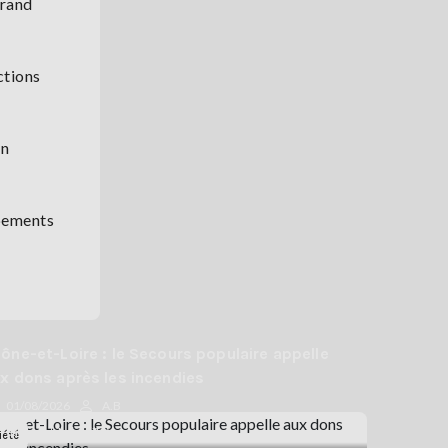
grand
ctions
un
mpements
ône-et-Loire : le Secours populaire appelle
x dons après les incendies
01/08/2026
A.B
Saône-et-Loire (71)
iété