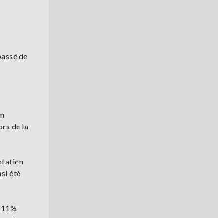
passé de
on
rs de la
ntation
si été
à 11%