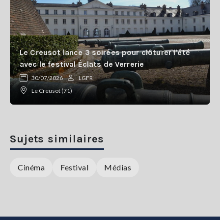
Le Creusot lance 3 soirées pour clôturer l'été
avec le festival Éclats de Verrerie
30/07/2026
LGFR
Le Creusot (71)
Sujets similaires
Cinéma
Festival
Médias