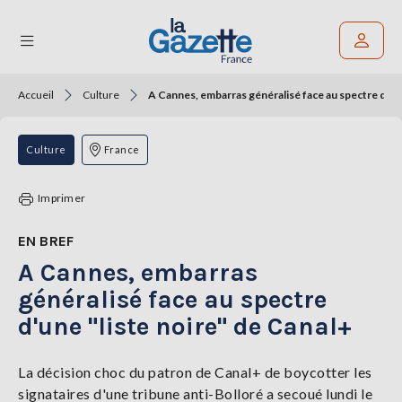
Accueil
Culture
A Cannes, embarras généralisé face au spectre d'une
Rechercher un article
THÉMATIQUES
Culture
France
RÉGIONS
Imprimer
FORMATS
EN BREF
A Cannes, embarras
TENDANCES
généralisé face au spectre
SERVICES
d'une "liste noire" de Canal+
LA
GAZETTE
La décision choc du patron de Canal+ de boycotter les
signataires d'une tribune anti-Bolloré a secoué lundi le