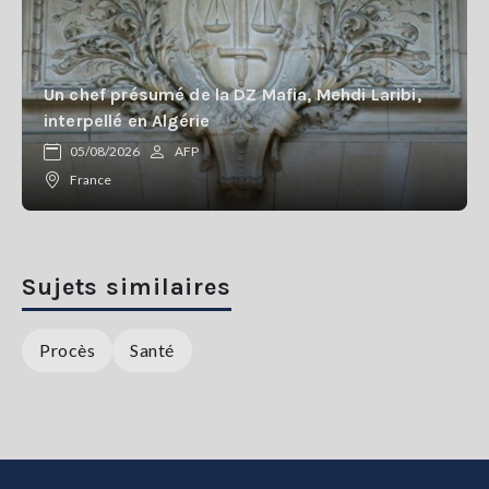
Un chef présumé de la DZ Mafia, Mehdi Laribi,
interpellé en Algérie
05/08/2026
AFP
France
Sujets similaires
Procès
Santé