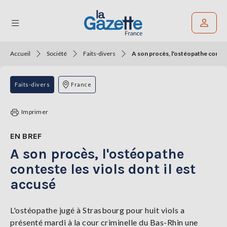
Accueil
Société
Faits-divers
A son procès, l'ostéopathe contest
Rechercher un article
THÉMATIQUES
Faits-divers
France
RÉGIONS
Imprimer
FORMATS
EN BREF
A son procès, l'ostéopathe
TENDANCES
conteste les viols dont il est
SERVICES
accusé
LA
GAZETTE
L'ostéopathe jugé à Strasbourg pour huit viols a
présenté mardi à la cour criminelle du Bas-Rhin une