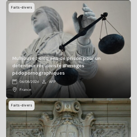
Faits-divers
Mulhouse : cinq ans de prison pour un
détenteur récidiviste d'images
pédopornographiques
06/08/2026
AFP
France
Faits-divers