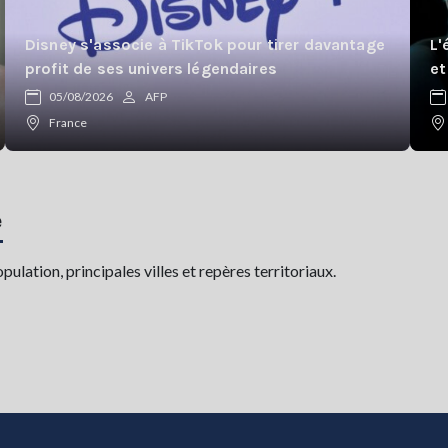
Disney s'associe à TikTok pour tirer davantage
L'
profit de ses univers légendaires
et
05/08/2026
AFP
France
e
lation, principales villes et repères territoriaux.