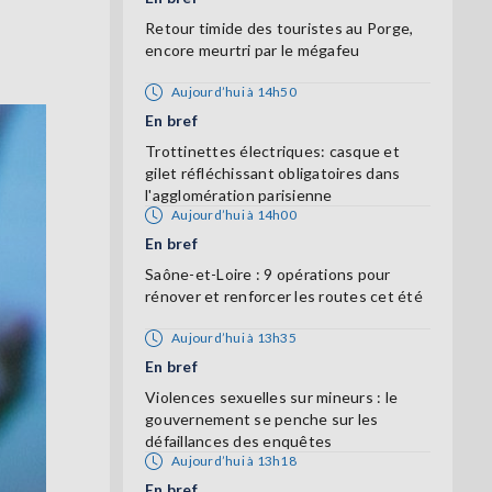
Retour timide des touristes au Porge,
encore meurtri par le mégafeu
Aujourd’hui à 14h50
En bref
Trottinettes électriques: casque et
gilet réfléchissant obligatoires dans
l'agglomération parisienne
Aujourd’hui à 14h00
En bref
Saône-et-Loire : 9 opérations pour
rénover et renforcer les routes cet été
Aujourd’hui à 13h35
En bref
Violences sexuelles sur mineurs : le
gouvernement se penche sur les
défaillances des enquêtes
Aujourd’hui à 13h18
En bref