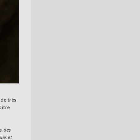
 de très
oitre
s, des
ues et