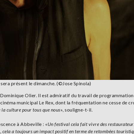
 sera présent le dimanche. (©Jose Spinola)
 Dominique Olier. Il est admiratif du travail de programmation
 cinéma municipal Le Rex, dont la fréquentation ne cesse de cr
 la culture pour tous que nous
», souligne-t-il.
scence à Abbeville : «
Un festival cela fait vivre des restaurateur
e, cela a toujours un impact positif en terme de retombées touristiq