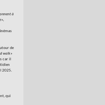
donnent à
e
»,
cinémas
autour de
nd walk
»
 car il
tidien
il 2025.
nt, qui