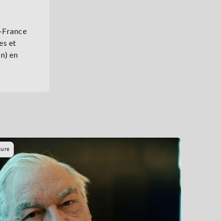
e-France
es et
n) en
ture