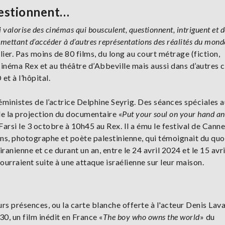
uestionnent…
ui valorise des cinémas qui bousculent, questionnent, intriguent et 
ermettant d’accéder à d’autres représentations des réalités du mond
er. Pas moins de 80 films, du long au court métrage (fiction,
inéma Rex et au théâtre d’Abbeville mais aussi dans d’autres 
t à l’hôpital.
ministes de l’actrice Delphine Seyrig. Des séances spéciales 
e la projection du documentaire «
Put your soul on your hand a
rsi le 3 octobre à 10h45 au Rex. Il a ému le festival de Cannes
ns, photographe et poète palestinienne, qui témoignait du quo
ranienne et ce durant un an, entre le 24 avril 2024 et le 15 avr
ourraient suite à une attaque israélienne sur leur maison.
rs présences, ou la carte blanche offerte à l'acteur Denis Lava
30, un film inédit en France «
The boy who owns the world
» du