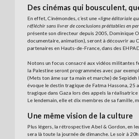
Des cinémas qui bousculent, q
En effet, Cinémondes, c’est une «
ligne éditoriale q
réfléchir sans livrer de conclusions préétablies en p
présente son directeur depuis 2005, Dominique Oli
documentaire, animation), seront à découvrir au C
partenaires en Hauts-de-France, dans des EHPAD e
Notons un focus consacré aux vidéos militantes fé
la Palestine seront programmées avec par exempl
(Mets ton âme sur ta main et marche) de Sepideh Fa
évoque le destin tragique de Fatma Hassona, 25 a
tragique dans Gaza lors des appels la réalisatrice i
Le lendemain, elle et dix membres de sa famille, m
Une même vision de la culture
Plus légers, la rétrospective Abel & Gordon, en leu
sera là toute la journée de dimanche. Le soir à 20h