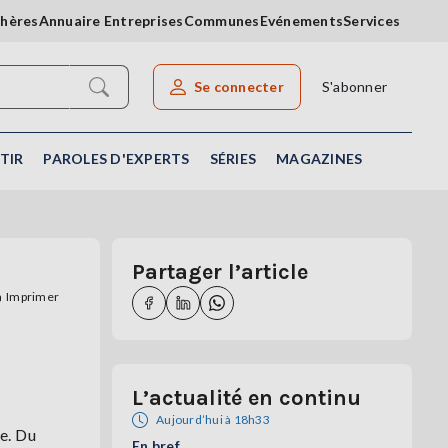
chères
Annuaire Entreprises
Communes
Evénements
Services
Se connecter
S'abonner
Rechercher un article
TIR
PAROLES D'EXPERTS
SÉRIES
MAGAZINES
Partager l’article
Imprimer
L’actualité en continu
Aujourd’hui à 18h33
e. Du
En bref