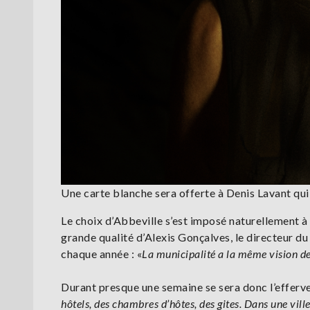
Une carte blanche sera offerte à Denis Lavant qui
Le choix d’Abbeville s’est imposé naturellement à
grande qualité d’Alexis Gonçalves, le directeur du
chaque année : «
La municipalité a la même vision de
Durant presque une semaine se sera donc l’efferve
hôtels, des chambres d’hôtes, des gites. Dans une vill