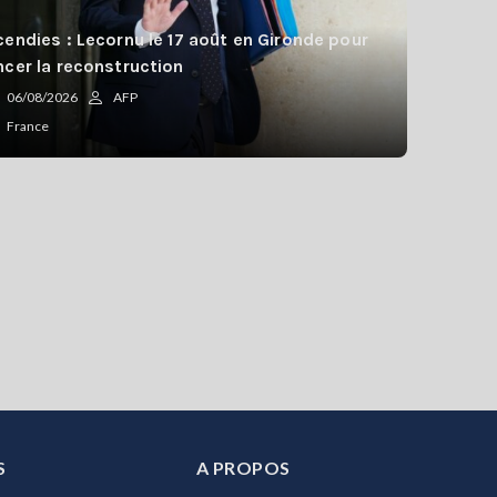
cendies : Lecornu le 17 août en Gironde pour
ncer la reconstruction
06/08/2026
AFP
France
S
A PROPOS