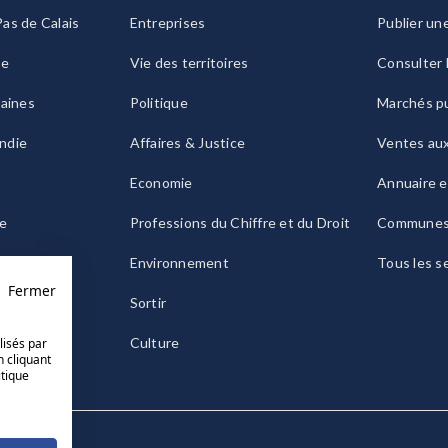
as de Calais
Entreprises
Publier un
ie
Vie des territoires
Consulter 
raines
Politique
Marchés pu
ndie
Affaires & Justice
Ventes au
Economie
Annuaire e
le
Professions du Chiffre et du Droit
Commune
ogne
Environnement
Tous les s
Fermer
Sortir
Culture
lisés par
n cliquant
itique