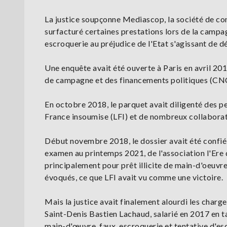
La justice soupçonne Mediascop, la société de con
surfacturé certaines prestations lors de la campa
escroquerie au préjudice de l'Etat s'agissant de
Une enquête avait été ouverte à Paris en avril 2
de campagne et des financements politiques (CNCC
En octobre 2018, le parquet avait diligenté des per
France insoumise (LFI) et de nombreux collaborate
Début novembre 2018, le dossier avait été confié 
examen au printemps 2021, de l'association l'Ere
principalement pour prêt illicite de main-d'oeuvre
évoqués, ce que LFI avait vu comme une victoire.
Mais la justice avait finalement alourdi les char
Saint-Denis Bastien Lachaud, salarié en 2017 en ta
main-d'œuvre, faux, escroquerie et tentative d'es