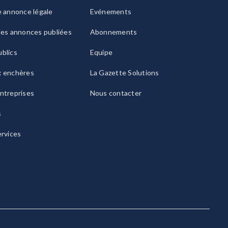
e annonce légale
Evénements
les annonces publiées
Abonnements
blics
Equipe
x enchères
La Gazette Solutions
ntreprises
Nous contacter
s
ervices