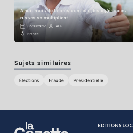
A huit mois de la présidentielle, les ingérences
russes se multiplient
06/08/2026
AFP
France
Sujets similaires
Élections
Fraude
Présidentielle
EDITIONS LOC