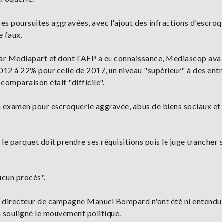
ses poursuites aggravées, avec l'ajout des infractions d'escroq
e faux.
ar Mediapart et dont l'AFP a eu connaissance, Mediascop avai
2012 à 22% pour celle de 2017, un niveau "supérieur" à des ent
 comparaison était "difficile".
 examen pour escroquerie aggravée, abus de biens sociaux et 
le parquet doit prendre ses réquisitions puis le juge trancher s
aucun procès".
e directeur de campagne Manuel Bompard n'ont été ni entendus
 a souligné le mouvement politique.