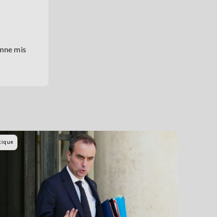
onne mis
tique