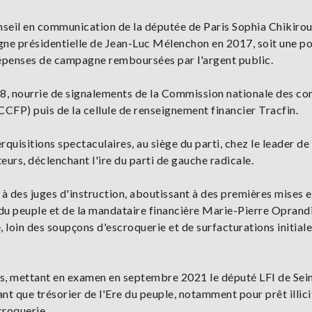
seil en communication de la députée de Paris Sophia Chikirou,
gne présidentielle de Jean-Luc Mélenchon en 2017, soit une po
 dépenses de campagne remboursées par l'argent public.
018, nourrie de signalements de la Commission nationale des c
FP) puis de la cellule de renseignement financier Tracfin.
quisitions spectaculaires, au siège du parti, chez le leader de
urs, déclenchant l'ire du parti de gauche radicale.
à des juges d'instruction, aboutissant à des premières mises 
 du peuple et de la mandataire financière Marie-Pierre Oprand
, loin des soupçons d'escroquerie et de surfacturations initia
ges, mettant en examen en septembre 2021 le député LFI de Sei
nt que trésorier de l'Ere du peuple, notamment pour prêt illici
croquerie.