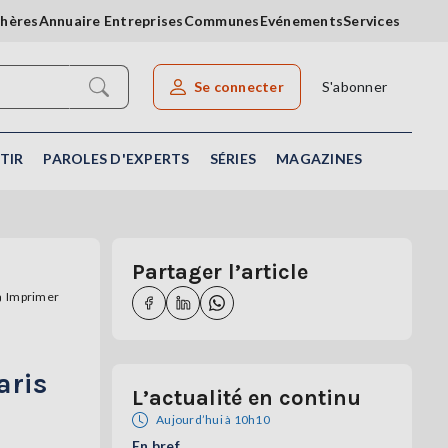
chères
Annuaire Entreprises
Communes
Evénements
Services
Se connecter
S'abonner
Rechercher un article
TIR
PAROLES D'EXPERTS
SÉRIES
MAGAZINES
Partager l’article
Imprimer
aris
L’actualité en continu
Aujourd’hui à 10h10
En bref