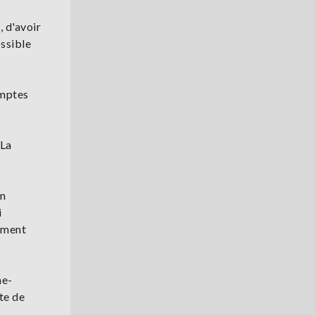
 d'avoir
ssible
omptes
 La
en
i
lement
ne-
te de