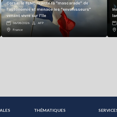
Corse: le FLNC rejette la "mascarade" de
l'autonomie et menace les "envahisseurs"
In
venant vivre sur l'île
la
06/08/2026
AFP
France
ALES
THÉMATIQUES
SERVICE