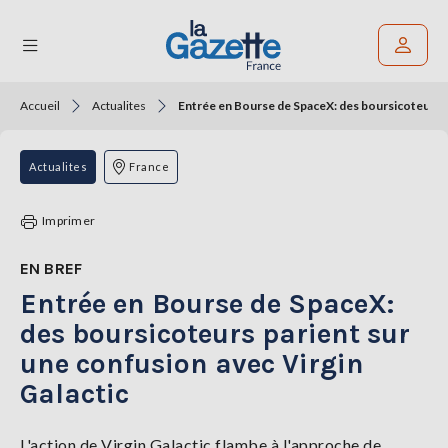
Accueil
Actualites
Entrée en Bourse de SpaceX: des boursicoteurs pa
Rechercher un article
THÉMATIQUES
Actualites
France
RÉGIONS
Imprimer
FORMATS
EN BREF
Entrée en Bourse de SpaceX:
TENDANCES
des boursicoteurs parient sur
SERVICES
une confusion avec Virgin
LA
GAZETTE
Galactic
L'action de Virgin Galactic flambe à l'approche de