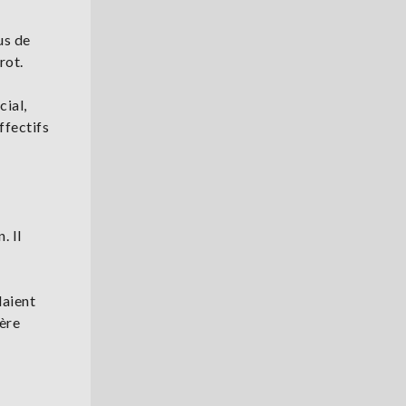
us de
rot.
cial,
ffectifs
. Il
daient
ière