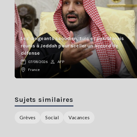
Les dirigeants saoudien, turc et pakistanais
réunis à Jeddah pour sceller un accord de
défense
07/08/2026
AFP
France
Sujets similaires
Grèves
Social
Vacances