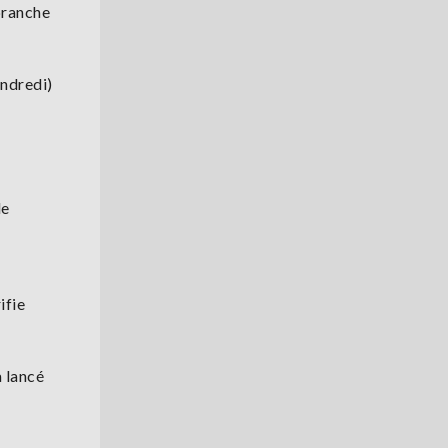
 branche
endredi)
de
ifie
a lancé