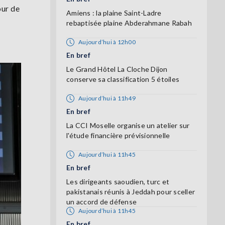
our de
Amiens : la plaine Saint-Ladre
rebaptisée plaine Abderahmane Rabah
Aujourd’hui à 12h00
En bref
Le Grand Hôtel La Cloche Dijon
conserve sa classification 5 étoiles
Aujourd’hui à 11h49
En bref
La CCI Moselle organise un atelier sur
l'étude financière prévisionnelle
Aujourd’hui à 11h45
En bref
Les dirigeants saoudien, turc et
pakistanais réunis à Jeddah pour sceller
un accord de défense
Aujourd’hui à 11h45
En bref