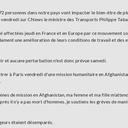
272 personnes dans notre pays vont impacter le bien-être de pl
é vendredi sur CNews le ministre des Transports Philippe Taba
té affectées jeudi en France et en Europe par ce mouvement so
ament une amélioration de leurs conditions de travail et des e
oir et aucune perturbation n'est donc prévue samedi.
trer à Paris vendredi d'une mission humanitaire en Afghanistan
.
maines de mission en Afghanistan, ma femme et ma fille m’atten
Après il n’y a pas mort d’hommes, je soutiens les grèves de man
ageurs étaient désemparés.