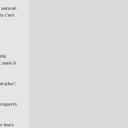
y aura un
ès c'est
 été
 mais il
en plus",
aéroports
r leurs