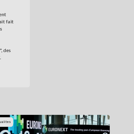
ent
it fait
ns
", des
.
ualites