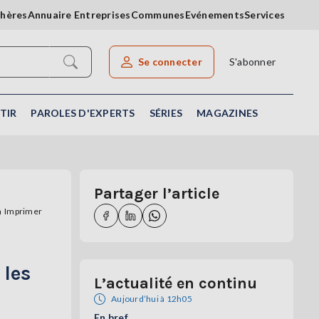
chères
Annuaire Entreprises
Communes
Evénements
Services
Se connecter
S'abonner
Rechercher un article
TIR
PAROLES D'EXPERTS
SÉRIES
MAGAZINES
Partager l’article
Imprimer
 les
L’actualité en continu
Aujourd’hui à 12h05
En bref