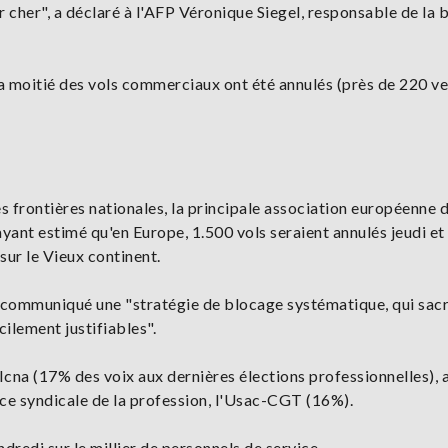
er cher", a déclaré à l'AFP Véronique Siegel, responsable de la
la moitié des vols commerciaux ont été annulés (près de 220 v
s frontières nationales, la principale association européenne 
yant estimé qu'en Europe, 1.500 vols seraient annulés jeudi et
ur le Vieux continent.
 communiqué une "stratégie de blocage systématique, qui sacr
cilement justifiables".
-Icna (17% des voix aux dernières élections professionnelles), 
rce syndicale de la profession, l'Usac-CGT (16%).
redi sur le millier de personnels de service.