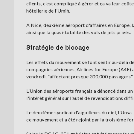
clients, c’est compliqué à gérer et ça va leur coût
hôtellerie de l'Umih.
A Nice, deuxième aéroport d'affaires en Europe, 
ainsi que la quasi-totalité des vols de jets privés.
Stratégie de blocage
Les effets du mouvement se font sentir au-delà de
compagnies aériennes, Airlines for Europe (A4E) a
vendredi, "affectant presque 300.000 passagers" s
L'Union des aéroports français a dénoncé dans un
l'intérêt général sur l'autel de revendications diffi
Le deuxième syndicat d'aiguilleurs du ciel, l'Unsa
ce mouvement et a été rejoint par la troisième fo
Selon la DGAC, 251 grévistes ont été recensés vend