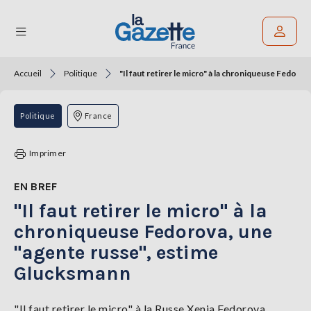
Accueil
Politique
"Il faut retirer le micro" à la chroniqueuse Fedor
Rechercher un article
THÉMATIQUES
Politique
France
RÉGIONS
Imprimer
FORMATS
EN BREF
"Il faut retirer le micro" à la
TENDANCES
chroniqueuse Fedorova, une
SERVICES
"agente russe", estime
LA
GAZETTE
Glucksmann
"Il faut retirer le micro" à la Russe Xenia Fedorova,