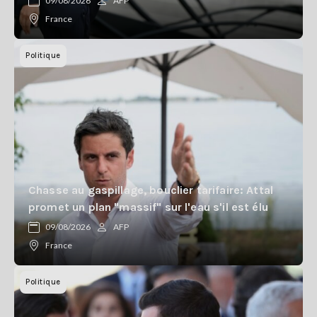
09/08/2026
AFP
France
Politique
Chasse au gaspillage, bouclier tarifaire: Attal
promet un plan "massif" sur l'eau s'il est élu
09/08/2026
AFP
France
Politique